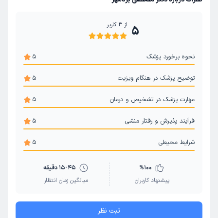
از
3
کاربر
5
نحوه برخورد پزشک
5
توضیح پزشک در هنگام ویزیت
5
مهارت پزشک در تشخیص و درمان
5
فرآیند پذیرش و رفتار منشی
5
شرایط محیطی
5
100
%
15-45 دقیقه
پیشنهاد کاربران
میانگین زمان انتظار
ثبت نظر