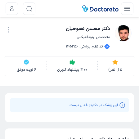
دکتر محسن نصوحیان
متخصص ارتودانتیکس
نوبت اینترنتی
کد نظام پزشکی
:
145356
5
(
1
نظر)
100
٪
پیشنهاد کاربران
6
نوبت موفق
این پزشک در دکترتو فعال نیست.