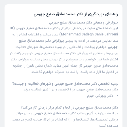
دکتر محمدصادق صنیع جهرمی 5 از 5 است.
راهنمای نوبت‌گیری از
دکتر محمدصادق صنیع جهرمی
بیوگرافی و معرفی دکتر محمدصادق صنیع جهرمی
این صفحه مثل سایت نوبت‌دهی اینترنتی دکتر محمدصادق صنیع جهرمی (Dr
Mohammad Sadegh Sanie Jahromi)
عمل می‌کند و اطلاعات ایشان را به
شما نمایش می‌دهد. در ادامه به بررسی
بیوگرافی دکتر محمدصادق صنیع
جهرمی
خواهیم پرداخت و اطلاعاتی را در زمینه تخصص‌ها، شهرهای فعالیت،
بیماری‌ها و علائمی که بیوگرافی دکتر محمدصادق صنیع جهرمی درمان می‌کنند، در
اختیار شما قرار خواهیم داد. همچنین مراکز درمانی محل فعالیت بیوگرافی دکتر
محمدصادق صنیع جهرمی (از جمله آدرس مطب، شماره تماس تلفن) را چنانچه
در اختیار ما قرار داده باشند، با شما به اشتراک خواهیم گذاشت.
زمینه تخصص دکتر محمدصادق صنیع جهرمی و شهرهای فعالیت او چیست؟
دکتر محمدصادق صنیع جهرمی در 1 تخصص و در 1 شهر فعالیت دارند:
دکتر بیهوشی جهرم
دکتر محمدصادق صنیع جهرمی در کجا و کدام مرکز درمانی کار می‌کند؟
در ادامه می‌توانید
آدرس مطب دکتر محمدصادق صنیع جهرمی
و سایر مراکز
درمانی (بیمارستان‌ها، کلینیک‌ها و …) که ایشان در آن کار طبابت انجام می‌دهند،
مشاهده کنید: