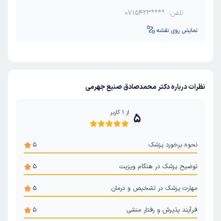
تلفن:
0715423****
نمایش روی نقشه
نظرات درباره دکتر محمدصادق صنیع جهرمی
از
1
کاربر
5
نحوه برخورد پزشک
5
توضیح پزشک در هنگام ویزیت
5
مهارت پزشک در تشخیص و درمان
5
فرآیند پذیرش و رفتار منشی
5