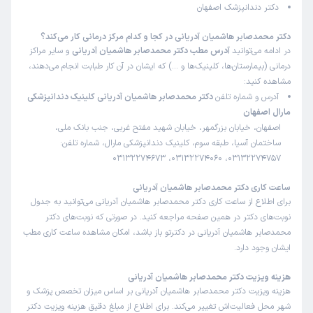
دکتر دندانپزشک اصفهان
دکتر محمدصابر هاشمیان آدریانی در کجا و کدام مرکز درمانی کار می‌کند؟
در ادامه می‌توانید
آدرس مطب دکتر محمدصابر هاشمیان آدریانی
و سایر مراکز
درمانی (بیمارستان‌ها، کلینیک‌ها و …) که ایشان در آن کار طبابت انجام می‌دهند،
مشاهده کنید:
آدرس و شماره تلفن
دکتر محمدصابر هاشمیان آدریانی کلینیک دندانپزشکی
مارال اصفهان
اصفهان، خیابان بزرگمهر، خیابان شهید مفتح غربی، جنب بانک ملی،
ساختمان آسیا، طبقه سوم، کلینیک دندانپزشکی مارال، شماره تلفن:
03132274757، 03132274060، 03132274673
ساعت کاری دکتر محمدصابر هاشمیان آدریانی
برای اطلاع از ساعت کاری دکتر محمدصابر هاشمیان آدریانی می‌توانید به جدول
نوبت‌های دکتر در همین صفحه مراجعه کنید. در صورتی که نوبت‌های دکتر
محمدصابر هاشمیان آدریانی در دکترتو باز باشد، امکان مشاهده ساعت کاری مطب
ایشان وجود دارد.
هزینه ویزیت دکتر محمدصابر هاشمیان آدریانی
هزینه ویزیت دکتر محمدصابر هاشمیان آدریانی بر اساس میزان تخصص پزشک و
شهر محل فعالیت‌اش تغییر می‌کند. برای اطلاع از مبلغ دقیق هزینه ویزیت دکتر