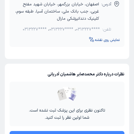
آدرس:
اصفهان، خیابان بزرگمهر، خیابان شهید مفتح
غربی، جنب بانک ملی، ساختمان آسیا، طبقه سوم،
کلینیک دندانپزشکی مارال
تلفن:
0313227****
،
0313227****
،
0313227****
نمایش روی نقشه
نظرات درباره دکتر محمدصابر هاشمیان آدریانی
تاکنون نظری برای این پزشک ثبت نشده است.
شما اولین نظر را ثبت کنید.