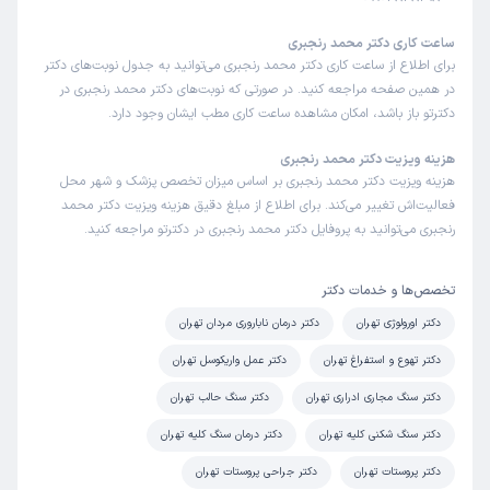
)
1404/04/23
(
ساعت کاری دکتر محمد رنجبری
این پزشک را پیشنهاد میکنم
برای اطلاع از ساعت کاری دکتر محمد رنجبری می‌توانید به جدول نوبت‌های دکتر
زمان انتظار:
45-90 دقیقه
در همین صفحه مراجعه کنید. در صورتی که نوبت‌های دکتر محمد رنجبری در
دکترتو باز باشد، امکان مشاهده ساعت کاری مطب ایشان وجود دارد.
دکتر بسیار خوش برخورد صبور و حاذق منشی هم مودب و
خوش برخورد
هزینه ویزیت دکتر محمد رنجبری
هزینه ویزیت دکتر محمد رنجبری بر اساس میزان تخصص پزشک و شهر محل
علت مراجعه:
جراحی سرطان پروستات، کلیه یا مثانه
فعالیت‌اش تغییر می‌کند. برای اطلاع از مبلغ دقیق هزینه ویزیت دکتر محمد
رنجبری می‌توانید به پروفایل دکتر محمد رنجبری در دکترتو مراجعه کنید.
امیرارسلان
کاربر آزاد
)
1404/03/22
(
تخصص‌ها و خدمات دکتر
این پزشک را پیشنهاد میکنم
دکتر اورولوژی تهران
دکتر درمان ناباروری مردان تهران
زمان انتظار:
0-15 دقیقه
دکتر تهوع و استفراغ تهران
دکتر عمل واریکوسل تهران
دکتر بسیار توانمند و فوق حرفه ای ،خوش برخورد واقعا دکتری
دکتر سنگ مجاری ادراری تهران
دکتر سنگ حالب تهران
دوست داشتنی هستن که با یک جلسه مشکل رو برطرف کردن از
ایشان بسیار سپاسگزارم خدا سلامتی بده دکتر رنجبری عزیز
دکتر سنگ شکنی کلیه تهران
دکتر درمان سنگ کلیه تهران
علت مراجعه:
زگیل تناسلی
دکتر پروستات تهران
دکتر جراحی پروستات تهران