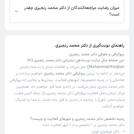
این پزشک را پیشنهاد میکنم
میزان رضایت مراجعه‌کنندگان از دکتر محمد رنجبری چقدر
زمان انتظار:
0-15 دقیقه
است؟
بنده از هر لحاظ رضایت داشتم
تا کنون 28 نفر به دکتر محمد رنجبری رای داده‌اند. میانگین امتیازی دکتر محمد
علت مراجعه:
درمان سنگ کلیه و مجاری ادراری
رنجبری 5 از 5 است.
راهنمای نوبت‌گیری از
دکتر محمد رنجبری
کاربر دکترتو
نوبت مطب از دکترتو
بیوگرافی و معرفی دکتر محمد رنجبری
)
1404/06/05
(
این صفحه مثل سایت نوبت‌دهی اینترنتی دکتر محمد رنجبری (Dr
این پزشک را پیشنهاد میکنم
Mohammad Ranjbari)
عمل می‌کند و اطلاعات ایشان را به شما نمایش
می‌دهد. در ادامه به بررسی
بیوگرافی دکتر محمد رنجبری
خواهیم پرداخت و
زمان انتظار:
0-15 دقیقه
اطلاعاتی را در زمینه تخصص‌ها، شهرهای فعالیت، بیماری‌ها و علائمی که بیوگرافی
ایشان پزشکی حاذق و متخصص و در عین حال بسیار فروتن و
دکتر محمد رنجبری درمان می‌کنند، در اختیار شما قرار خواهیم داد. همچنین
مهربان هستند معاینه دقیق و تشخیص بسیار عالی دارند
مراکز درمانی محل فعالیت بیوگرافی دکتر محمد رنجبری (از جمله آدرس مطب،
شماره تماس تلفن) را چنانچه در اختیار ما قرار داده باشند، با شما به اشتراک
علت مراجعه:
خال پوستی
خواهیم گذاشت.
زمینه تخصص دکتر محمد رنجبری و شهرهای فعالیت او چیست؟
رضا
نوبت مطب از دکترتو
دکتر محمد رنجبری در 1 تخصص و در 1 شهر فعالیت دارند:
)
1404/05/21
(
دکتر اورولوژی تهران