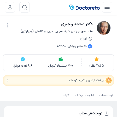
دکتر محمد رنجبری
متخصص جراحی کلیه، مجاری ادراری و تناسلی (اورولوژی)
تهران
نوبت اینترنتی
کد نظام پزشکی
:
54820
5
(
28
نظر)
100
٪
پیشنهاد کاربران
916
نوبت موفق
1
پزشک ایشان را تایید کرده‌اند
.
نوبت مطب
اطلاعات پزشک
نظرات
نوبت‌دهی مطب