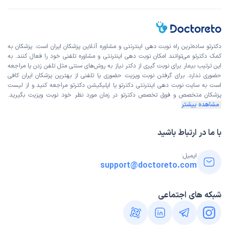
کاربر دکترتو
نوبت مطب از دکترتو
)
1403/12/05
(
این پزشک را پیشنهاد میکنم
دکترتو ساده‌ترین راه نوبت‌ دهی اینترنتی و مشاوره آنلاین پزشکان ایران است. پزشکان به
زمان انتظار:
45-90 دقیقه
کمک دکترتو می‌توانند امکان نوبت دهی اینترنتی و مشاوره تلفنی خود را فعال کنند. به
این ترتیب بیمار برای نوبت گیری از دکتر نیاز به روش‌های سنتی مثل تلفن زدن یا مراجعه
همه چیز خوب بود،فقط دکتر دیر اومدن
حضوری ندارد. برای گرفتن نوبت ویزیت حضوری یا تلفنی از بهترین پزشکان ایران کافی
است به
سایت نوبت دهی اینترنتی
دکترتو یا اپلیکیشن دکترتو مراجعه کنید و از
لیست
علت مراجعه:
درمان سنگ کلیه و مجاری ادراری
پزشکان متخصص و فوق تخصص
دکترتو در زمان مورد نظر خود نوبت ویزیت بگیرید.
مشاهده بیشتر
اکبر
نوبت مطب از دکترتو
)
1403/11/01
(
با ما در ارتباط باشید
این پزشک را پیشنهاد میکنم
ایمیل:
زمان انتظار:
15-45 دقیقه
support@doctoreto.com
سنگ کلیه پزشک متعهد ، کاربلد و خوش اخلاق و کاردرست
شبکه های اجتماعی
عباس
نوبت مطب از دکترتو
)
1403/10/11
(