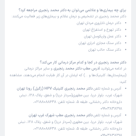
این پزشک را پیشنهاد میکنم
برای چه بیماری‌ها و علائمی می‌توان به دکتر محمد رنجبری مراجعه کرد؟
زمان انتظار:
بیش از 90 دقیقه
دکتر محمد رنجبری در تشخیص و درمان علائم و بیماری‌های زیر فعالیت می‌کنند:
دکتر درمان ناباروری مردان تهران
دکتر بسیار کاردان و کار بلد و بسیار خوش برخورد . منشی هم
دکتر تهوع و استفراغ تهران
خوش اخلاق و صبور و با حوصله بودند
دکتر عمل واریکوسل تهران
علت مراجعه:
جراحی سرطان پروستات، کلیه یا مثانه
دکتر سنگ مجاری ادراری تهران
دکتر سنگ حالب تهران
کاربر دکترتو
نوبت مطب از دکترتو
دکتر محمد رنجبری در کجا و کدام مرکز درمانی کار می‌کند؟
)
1404/05/12
(
در ادامه می‌توانید
آدرس مطب دکتر محمد رنجبری
و سایر مراکز درمانی
(بیمارستان‌ها، کلینیک‌ها و …) که ایشان در آن کار طبابت انجام می‌دهند، مشاهده
این پزشک را پیشنهاد میکنم
کنید:
زمان انتظار:
0-15 دقیقه
آدرس و شماره تلفن
دکتر محمد رنجبری کلینیک HPV (زگیل) رونا تهران
شهرک غرب، بلوار دریا، بین مطهری(سردار دریا) و شفق، پلاک 128، نبش
همه از ازلحظه ورود،منشی ،پزشک ....همه چیز بسیار بسیار عالی
داروخانه دکتر رخشانی، طبقه 5، شماره تلفن: 02188088638،
بود،رضایت کامل دارم.
09903838298
علت مراجعه:
درمان سنگ کلیه و مجاری ادراری
آدرس و شماره تلفن
دکتر محمد رنجبری مطب شهرک غرب تهران
شهرک غرب، بلوار دریا، بین مطهری (سردار دریا) و شفق، پلاک 128، نبش
داروخانه دکتر رخشانی، طبقه 5، شماره تلفن: 02188088638،
کاربر دکترتو
نوبت مطب از دکترتو
09903838298