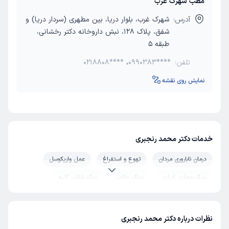
مطب شهرک غرب
آدرس:
شهرک غرب، بلوار دریا، بین مطهری (سردار دریا) و
شفق، پلاک 128، نبش داروخانه دکتر رخشانی،
طبقه 5
تلفن:
0990383****
،
0218808****
نمایش روی نقشه
خدمات دکتر محمد رنجبری
درمان ناباروری مردان
تهوع و استفراغ
عمل واریکوسل
سنگ مجاری ادراری
سنگ حالب
سنگ شکنی کلیه
درمان سنگ کلیه
پروستات
جراحی پروستات
جراحی پروستات با لیزر
بیضه درد
جراحی هیدروسل بیضه
نظرات درباره دکتر محمد رنجبری