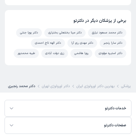
حمید
نوبت مطب از دکترتو
)
1404/02/23
(
برخی از پزشکان دیگر در دکترتو
این پزشک را پیشنهاد میکنم
دکتر محمد مسعود نیارق
دکتر مینا بخشعلی بختیاری
دکتر پویا جنتی
زمان انتظار:
0-15 دقیقه
دکتر سارا رنجبر
دکتر مهدی رزم آرا
دکتر الهه تاج احمدی
سر تایم وعالی
دکتر استیره مولودی
رویا هاشمی
زری دولت آبادی
طیبه محمدپور
علت مراجعه:
بیماری پرستات
کاربر دکترتو
نوبت مطب از دکترتو
)
1403/12/28
(
ی پزشکی
بهترین دکتر اورولوژی ایران
دکتر اورولوژی تهران
دکتر محمد رنجبری
این پزشک را پیشنهاد میکنم
زمان انتظار:
0-15 دقیقه
خدمات دکترتو
عالی بود
علت مراجعه:
بیماری عفونی
صفحات دکترتو