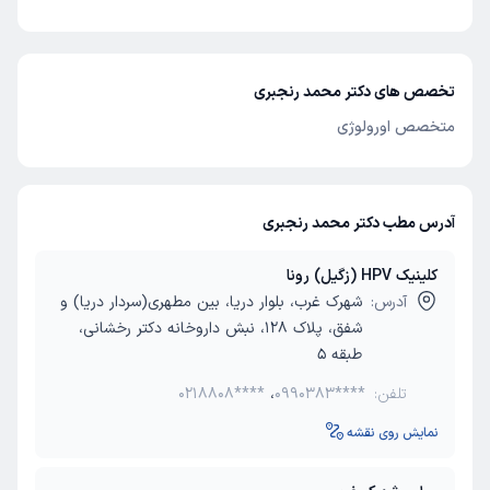
تخصص های دکتر محمد رنجبری
متخصص اورولوژی
آدرس مطب دکتر محمد رنجبری
کلینیک HPV (زگیل) رونا
آدرس:
شهرک غرب، بلوار دریا، بین مطهری(سردار دریا) و
شفق، پلاک 128، نبش داروخانه دکتر رخشانی،
طبقه 5
تلفن:
0990383****
،
0218808****
نمایش روی نقشه