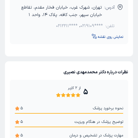
آدرس:
تهران، شهرک غرب، خیابان فخار مقدم، تقاطع
خیابان سپهر، جنب کافه، پلاک 14، واحد 1
تلفن:
0219109****
،
0212211****
نمایش روی نقشه
نظرات درباره دکتر محمدمهدی نصیری
از
2
کاربر
5
نحوه برخورد پزشک
5
توضیح پزشک در هنگام ویزیت
5
مهارت پزشک در تشخیص و درمان
5