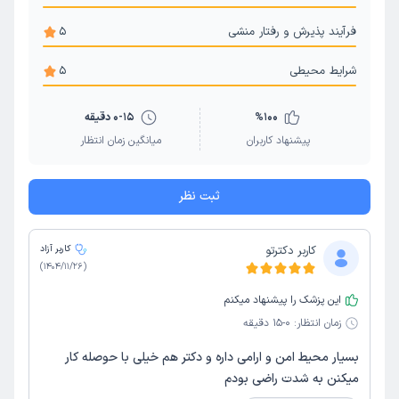
فرآیند پذیرش و رفتار منشی
5
شرایط محیطی
5
100
%
0-15 دقیقه
پیشنهاد کاربران
میانگین زمان انتظار
ثبت نظر
کاربر دکترتو
کاربر آزاد
)
1404/11/26
(
این پزشک را پیشنهاد میکنم
زمان انتظار:
0-15 دقیقه
بسیار محیط امن و ارامی داره و دکتر هم خیلی با حوصله کار
میکنن به شدت راضی بودم