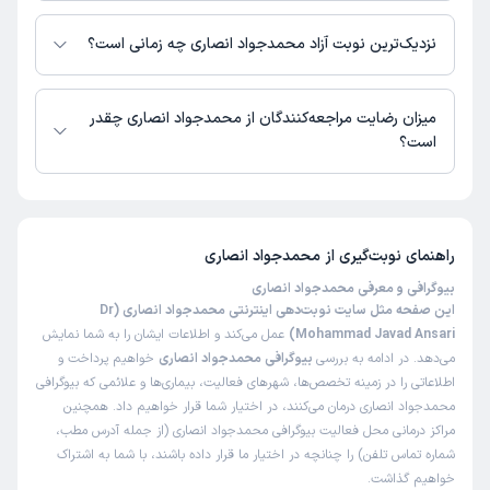
در حال حاضر اطلاعاتی درباره ارائه ویزیت آنلاین توسط محمدجواد انصاری در
دسترس نیست. برای دریافت اطلاعات دقیق‌تر، لطفاً با مطب تماس بگیرید.
نزدیک‌ترین نوبت آزاد محمدجواد انصاری چه زمانی است؟
زمان نوبت‌دهی و پذیرش بیماران با هماهنگی مطب مشخص می‌شود.
میزان رضایت مراجعه‌کنندگان از محمدجواد انصاری چقدر
است؟
تاکنون امتیازی به محمدجواد انصاری داده نشده است.
راهنمای نوبت‌گیری از
محمدجواد انصاری
بیوگرافی و معرفی محمدجواد انصاری
این صفحه مثل سایت نوبت‌دهی اینترنتی محمدجواد انصاری (Dr
Mohammad Javad Ansari)
عمل می‌کند و اطلاعات ایشان را به شما نمایش
می‌دهد. در ادامه به بررسی
بیوگرافی محمدجواد انصاری
خواهیم پرداخت و
اطلاعاتی را در زمینه تخصص‌ها، شهرهای فعالیت، بیماری‌ها و علائمی که بیوگرافی
محمدجواد انصاری درمان می‌کنند، در اختیار شما قرار خواهیم داد. همچنین
مراکز درمانی محل فعالیت بیوگرافی محمدجواد انصاری (از جمله آدرس مطب،
شماره تماس تلفن) را چنانچه در اختیار ما قرار داده باشند، با شما به اشتراک
خواهیم گذاشت.