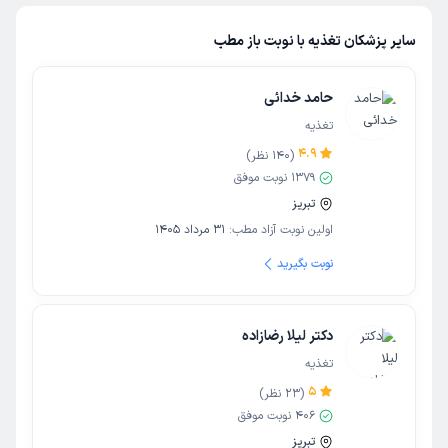
سایر پزشکان تغذیه با نوبت باز مطب
حامد خدائی
تغذیه
4.9
(
140
نظر)
1379
نوبت موفق
تبریز
اولین نوبت آزاد مطب:
31 مرداد 1405
نوبت بگیرید
دکتر لیلا رضازاده
تغذیه
5
(
23
نظر)
406
نوبت موفق
تبریز