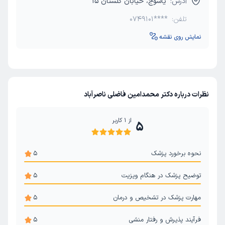
آدرس:
یاسوج، خیابان گلستان 15
تلفن:
0749101****
نمایش روی نقشه
نظرات درباره دکتر محمدامین فاضلی ناصرآباد
از
1
کاربر
5
نحوه برخورد پزشک
5
توضیح پزشک در هنگام ویزیت
5
مهارت پزشک در تشخیص و درمان
5
فرآیند پذیرش و رفتار منشی
5