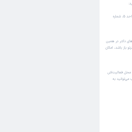
د:
تهران، سعادت آباد، بلوار دریا، خیابان سردار دریا شمالی، پلاک 4، واحد 5، شماره
های دکتر در همین
و باز باشد، امکان
 محل فعالیت‌اش
 می‌توانید به