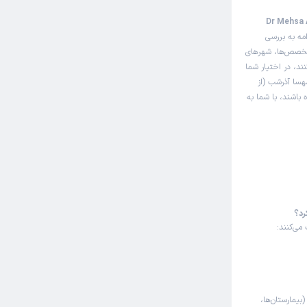
بت‌دهی اینترنتی دکتر مهسا آذرشب (Dr Mehsa Azar
مه به بررسی
 تخصص‌ها، شهرهای
ند، در اختیار شما
هسا آذرشب (از
 باشند، با شما به
رد؟
می‌کنند:
(بیمارستان‌ها،