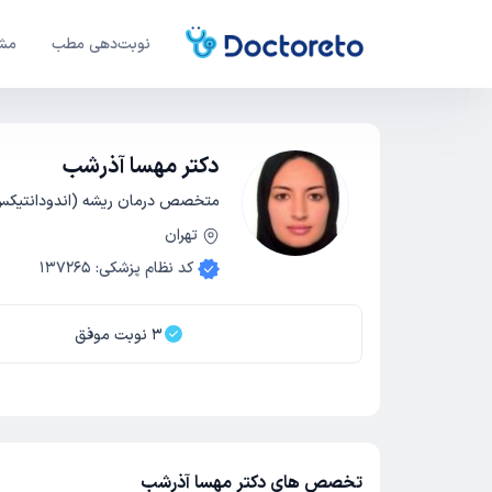
نوبت‌دهی مطب
مشا
دکتر مهسا آذرشب
متخصص درمان ریشه (اندودانتیک
تهران
کد نظام پزشکی
:
137265
3
نوبت موفق
تخصص های دکتر مهسا آذرشب