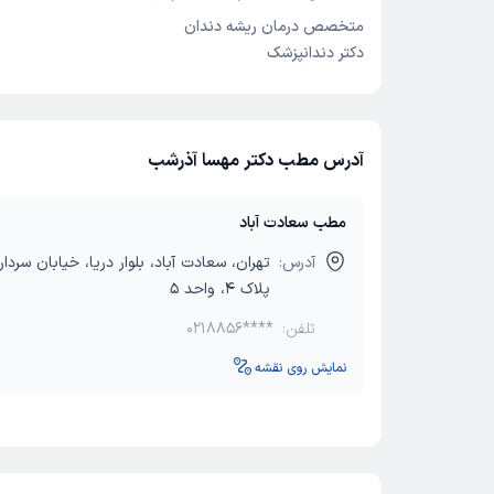
متخصص درمان ریشه دندان
دکتر دندانپزشک
آدرس مطب دکتر مهسا آذرشب
مطب سعادت آباد
آدرس:
تهران، سعادت آباد، بلوار دریا، خیابان سردار
پلاک 4، واحد 5
تلفن:
0218856****
نمایش روی نقشه