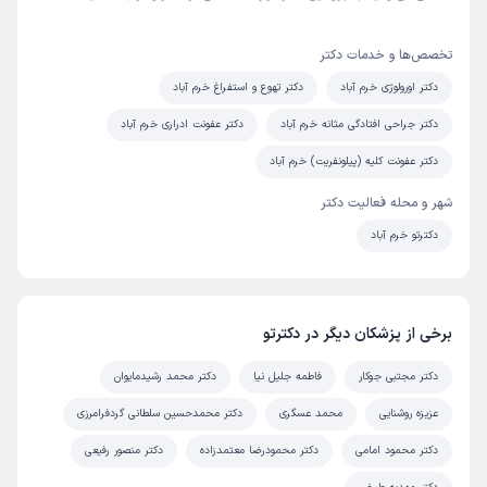
تخصص‌ها و خدمات دکتر
دکتر اورولوژی خرم آباد
دکتر تهوع و استفراغ خرم آباد
دکتر جراحی افتادگی مثانه خرم آباد
دکتر عفونت ادراری خرم آباد
دکتر عفونت کلیه (پیلونفریت) خرم آباد
شهر و محله فعالیت دکتر
دکترتو خرم آباد
برخی از پزشکان دیگر در دکترتو
دکتر مجتبی جوکار
فاطمه جلیل نیا
دکتر محمد رشیدمایوان
عزیزه روشنایی
محمد عسگری
دکتر محمدحسین سلطانی گردفرامرزی
دکتر محمود امامی
دکتر محمودرضا معتمدزاده
دکتر منصور رفیعی