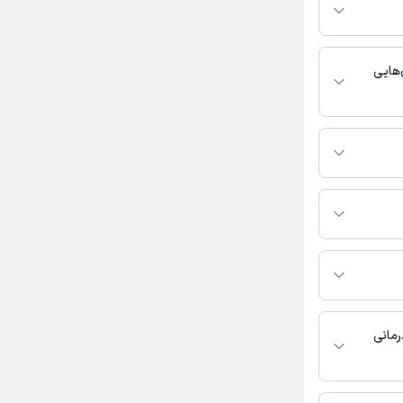
ر صورت فعال بودن
ماره تماس، برنامه
خدمات پزشکی و
هایی
ست و مو فعالیت
س بگیرید.
دی قیصری به شرح زیر
بان ناهید
رمانی