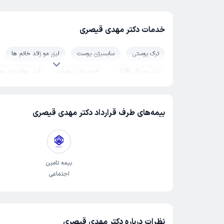
خدمات دکتر مهدی قیصری
ترک پوستی
سابسیژن پوست
لیزر مو زائد خانم ها
لیزر مو زائد آقایان
لایه برداری پوست
لیزر جوانسازی پ
لیزر موهای زائد
سفید کردن پوست
لیزر حذف تاتو (خا
مزوتراپی پوست
هایفوتراپی پوست
لک پوستی
بیمه‌های طرف قرارداد دکتر مهدی قیصری
مزونیدلینگ پوست
جوانسازی پوست
پوست کودکان
هایپر پیگمانتاسیون (تیرگی پوست)
پلاژن تراپی پوست
بیماری های پوستی و درماتولوژی
بثورات پوستی (راش پوستی)
بیمه تامین
اجتماعی
جراحی پوست
کربوکسی تراپی پوست
درمان منافذ باز 
خارش پوست
پاکسازی پوست
آبرسانی پوست
پول
سرطان پوست
درمان پیسی و ویتیلیگو
نظرات درباره دکتر مهدی قیصری