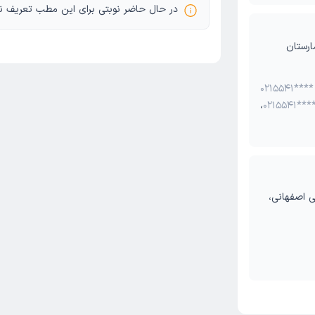
در حال حاضر نوبتی برای این مطب تعریف ن
ارستان
0215541****
،
0215541***
فی اصفهانی،