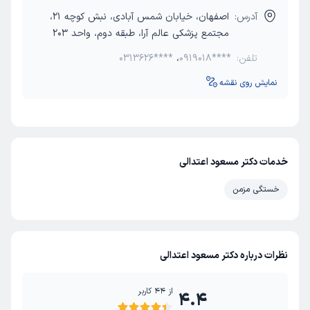
آدرس:
اصفهان، خیابان شمس آبادی، نبش کوچه 21،
مجتمع پزشکی عالم آرا، طبقه دوم، واحد 203
تلفن:
0919018****
،
0313626****
نمایش روی نقشه
خدمات دکتر مسعود اعتدالی
خستگی مزمن
نظرات درباره دکتر مسعود اعتدالی
از
44
کاربر
4.4