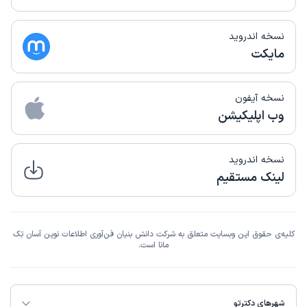
عدم رضایت
نسخه اندروید
علت مراجعه:
مدیریت دردهای مزمن عضلانی-اسکلتی
مایکت
کاربر دکترتو
نوبت مطب از دکترتو
نسخه آیفون
)
1405/01/23
(
وب اپلیکیشن
این پزشک را پیشنهاد میکنم
زمان انتظار:
15-45 دقیقه
نسخه اندروید
تا نشوی مست خدا غم نشود از تو جدا این جمله روی دیوار
لینک مستقیم
مطب و بسیار دلگرم کننده بود... فضا آرام و خلوت و زیبا بود
علت مراجعه:
درمان دردهای کمر و گردن ناشی از مشکلات مهره‌ای
کلیه‌ی حقوق این وبسایت متعلق به شرکت دانش بنیان فن‌آوری اطلاعات نوین آسان تِک
مانا است.
کاربر دکترتو
کاربر آزاد
)
1404/11/20
(
این پزشک را پیشنهاد میکنم
شهرهای دکترتو