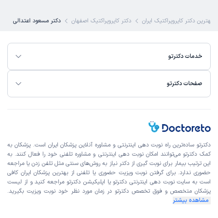
کاربر دکترتو
کاربر آزاد
بهترین دکتر کایروپراکتیک ایران
دکتر کایروپراکتیک اصفهان
دکتر مسعود اعتدالی
)
1405/03/16
(
این پزشک را پیشنهاد میکنم
خدمات دکترتو
زمان انتظار:
15-45 دقیقه
قدردان زحمات آقای دکتر مسعود اعتدالی محترم هستم توی
صفحات دکترتو
مطبشون با حوصله ویزیت شدم تشخیصشون در رابطه با بیماری
و علت درد بسیار عالی . من نتیجه مثبتی از درمان ایشون جهت
دیسک گردن و درد کمر گرفتم .
علت مراجعه:
مدیریت دردهای مزمن عضلانی-اسکلتی
دکترتو ساده‌ترین راه نوبت‌ دهی اینترنتی و مشاوره آنلاین پزشکان ایران است. پزشکان به
کمک دکترتو می‌توانند امکان نوبت دهی اینترنتی و مشاوره تلفنی خود را فعال کنند. به
کاربر دکترتو
کاربر آزاد
این ترتیب بیمار برای نوبت گیری از دکتر نیاز به روش‌های سنتی مثل تلفن زدن یا مراجعه
)
1405/03/11
(
حضوری ندارد. برای گرفتن نوبت ویزیت حضوری یا تلفنی از بهترین پزشکان ایران کافی
است به
سایت نوبت دهی اینترنتی
دکترتو یا اپلیکیشن دکترتو مراجعه کنید و از
لیست
این پزشک را پیشنهاد میکنم
پزشکان متخصص و فوق تخصص
دکترتو در زمان مورد نظر خود نوبت ویزیت بگیرید.
زمان انتظار:
15-45 دقیقه
مشاهده بیشتر
خیلی پزشک کایروپراکتیک باشخصیتی هستند . دکتر اعتدالی