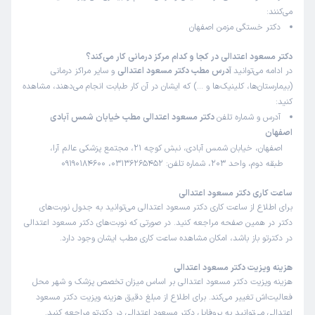
می‌کنند:
بود. با گذراندن جلسات درمانی زیر نظرشون و انجام تمرینات
دکتر خستگی مزمن اصفهان
بهبودی پیداکردم
علت مراجعه:
کمک به کاهش دردهای مفصلی بدون جراحی
دکتر مسعود اعتدالی در کجا و کدام مرکز درمانی کار می‌کند؟
در ادامه می‌توانید
آدرس مطب دکتر مسعود اعتدالی
و سایر مراکز درمانی
(بیمارستان‌ها، کلینیک‌ها و …) که ایشان در آن کار طبابت انجام می‌دهند، مشاهده
کاربر دکترتو
کاربر آزاد
کنید:
)
1405/03/27
(
آدرس و شماره تلفن
دکتر مسعود اعتدالی مطب خیابان شمس آبادی
اصفهان
این پزشک را پیشنهاد میکنم
اصفهان، خیابان شمس آبادی، نبش کوچه 21، مجتمع پزشکی عالم آرا،
زمان انتظار:
15-45 دقیقه
طبقه دوم، واحد 203، شماره تلفن: 03136265452، 09190184600
برای مادرم که از ناحیه شانه دچار مشکل بودند مراجعه داشتیم
ساعت کاری دکتر مسعود اعتدالی
به آقای دکتر مسعود اعتدالی . مادرم شب تا صبح از درد
برای اطلاع از ساعت کاری دکتر مسعود اعتدالی می‌توانید به جدول نوبت‌های
نمیتونستن بخوابن . آقای دکتر توی درمان خیلی خوب بودن
دکتر در همین صفحه مراجعه کنید. در صورتی که نوبت‌های دکتر مسعود اعتدالی
بعد از پنج جلسه که زیر نظرشون گذشت دیگه مادرم شب ها
در دکترتو باز باشد، امکان مشاهده ساعت کاری مطب ایشان وجود دارد.
بدون درد میخوابند . ممنون زحماتشون هستیم
هزینه ویزیت دکتر مسعود اعتدالی
علت مراجعه:
کمک به کاهش دردهای مفصلی بدون جراحی
هزینه ویزیت دکتر مسعود اعتدالی بر اساس میزان تخصص پزشک و شهر محل
فعالیت‌اش تغییر می‌کند. برای اطلاع از مبلغ دقیق هزینه ویزیت دکتر مسعود
اعتدالی می‌توانید به پروفایل دکتر مسعود اعتدالی در دکترتو مراجعه کنید.