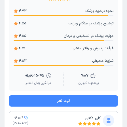
نحوه برخورد پزشک
4.73
توضیح پزشک در هنگام ویزیت
4.55
مهارت پزشک در تشخیص و درمان
4.55
فرآیند پذیرش و رفتار منشی
4.51
شرایط محیطی
4.53
87
%
15-45 دقیقه
پیشنهاد کاربران
میانگین زمان انتظار
ثبت نظر
کاربر دکترتو
کاربر آزاد
)
1405/05/16
(