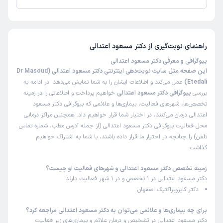
تا کنون 44 نفر به دکتر مسعود اعتدالی رای داده‌اند. میانگین امتیازی دکتر
سمانه
نوبت مطب از دکترتو
مسعود اعتدالی 5 از 5 است.
)
1405/04/01
(
راهنمای نوبت‌گیری از
دکتر مسعود اعتدالی
این پزشک را پیشنهاد نمیکنم
زمان انتظار:
بیش از 90 دقیقه
بیوگرافی و معرفی دکتر مسعود اعتدالی
این صفحه مثل سایت نوبت‌دهی اینترنتی دکتر مسعود اعتدالی (Dr Masoud
دکتر اوکی بودن از نظر اطلاعات کافی در اختیاربیمارقرادادن ولی
Etedali)
عمل می‌کند و اطلاعات ایشان را به شما نمایش می‌دهد. در ادامه به
منشی نامناسب
بررسی
بیوگرافی دکتر مسعود اعتدالی
خواهیم پرداخت و اطلاعاتی را در زمینه
تخصص‌ها، شهرهای فعالیت، بیماری‌ها و علائمی که بیوگرافی دکتر مسعود
علت مراجعه:
کمک به کاهش دردهای مفصلی بدون جراحی
اعتدالی درمان می‌کنند، در اختیار شما قرار خواهیم داد. همچنین مراکز درمانی
محل فعالیت بیوگرافی دکتر مسعود اعتدالی (از جمله آدرس مطب، شماره تماس
تلفن) را چنانچه در اختیار ما قرار داده باشند، با شما به اشتراک خواهیم
کاربر دکترتو
کاربر آزاد
گذاشت.
)
1405/03/31
(
این پزشک را پیشنهاد میکنم
زمینه تخصص دکتر مسعود اعتدالی و شهرهای فعالیت او چیست؟
دکتر مسعود اعتدالی در 1 تخصص و در 1 شهر فعالیت دارند:
زمان انتظار:
15-45 دقیقه
دکتر کایروپراکتیک اصفهان
با مشکل زانو درد به مطب کایروپراکتیک دکتر اعتدالی مراجعه
کردم . بالا و پایین رفتن از پله و ایستادن و راه رفتن برایم درد
برای چه بیماری‌ها و علائمی می‌توان به دکتر مسعود اعتدالی مراجعه کرد؟
دکتر مسعود اعتدالی در تشخیص و درمان علائم و بیماری‌های زیر فعالیت
شدیدی ایجاد می‌کرد و فعالیت های روزانه برایم سخت شده