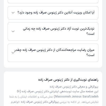
اطلاعاتی درباره محل فعالیت دکتر ژینوس صراف زاده در مراکز درمانی در دسترس
نیست.
آیا امکان ویزیت آنلاین دکتر ژینوس صراف زاده وجود دارد؟
در حال حاضر اطلاعاتی درباره ارائه ویزیت آنلاین توسط دکتر ژینوس صراف زاده
در دسترس نیست. برای دریافت اطلاعات دقیق‌تر، لطفاً با مطب تماس بگیرید.
نزدیک‌ترین نوبت آزاد دکتر ژینوس صراف زاده چه زمانی
است؟
دکتر ژینوس صراف زاده از روز یکشنبه 18 مرداد 1405 بیمار جدید می‌پذیرند.
میزان رضایت مراجعه‌کنندگان از دکتر ژینوس صراف زاده چقدر
است؟
تا کنون 3 نفر به دکتر ژینوس صراف زاده رای داده‌اند. میانگین امتیازی دکتر
ژینوس صراف زاده 5 از 5 است.
راهنمای نوبت‌گیری از
دکتر ژینوس صراف زاده
بیوگرافی و معرفی دکتر ژینوس صراف زاده
این صفحه مثل سایت نوبت‌دهی اینترنتی دکتر ژینوس صراف زاده (Dr
Masoomeh Jenous Sarafzadeh)
عمل می‌کند و اطلاعات ایشان را به شما
نمایش می‌دهد. در ادامه به بررسی
بیوگرافی دکتر ژینوس صراف زاده
خواهیم