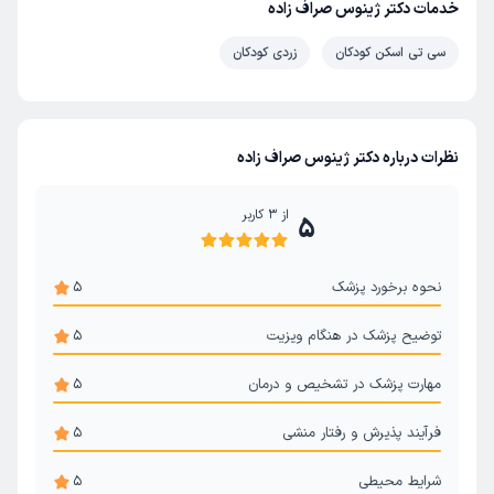
خدمات دکتر ژینوس صراف زاده
سی تی اسکن کودکان
زردی کودکان
نظرات درباره دکتر ژینوس صراف زاده
از
3
کاربر
5
نحوه برخورد پزشک
5
توضیح پزشک در هنگام ویزیت
5
مهارت پزشک در تشخیص و درمان
5
فرآیند پذیرش و رفتار منشی
5
شرایط محیطی
5