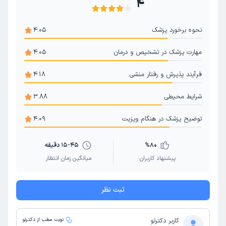
4
نحوه برخورد پزشک
4.05
مهارت پزشک در تشخیص و درمان
4.05
فرآیند پذیرش و رفتار منشی
4.18
شرایط محیطی
3.88
توضیح پزشک در هنگام ویزیت
4.09
80
%
15-45 دقیقه
پیشنهاد کاربران
میانگین زمان انتظار
ثبت نظر
کاربر دکترتو
نوبت مطب از دکترتو