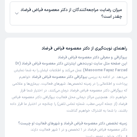
دکتر باتجربه وخوش برخورد بودن .. تشخیصش عالی بود هیچ
دکتر معصومه فیاض فرضاد از روز یکشنبه 18 مرداد 1405 بیمار جدید می‌پذیرند.
دکتری تا به حال مثل ایشون ندیده بودم ..سلامتی بیمار خیلی
میزان رضایت مراجعه‌کنندگان از دکتر معصومه فیاض فرضاد
براشون مهم بود چون بیشتر از دارو به فکر توصیه و مراقبت
چقدر است؟
بودن ..سلامت باشید
تا کنون 82 نفر به دکتر معصومه فیاض فرضاد رای داده‌اند. میانگین امتیازی دکتر
علت مراجعه:
شقاق مقعدی
معصومه فیاض فرضاد 4 از 5 است.
راهنمای نوبت‌گیری از
دکتر معصومه فیاض فرضاد
فاطمه
نوبت مطب از دکترتو
بیوگرافی و معرفی دکتر معصومه فیاض فرضاد
)
1405/01/31
(
این صفحه مثل سایت نوبت‌دهی اینترنتی دکتر معصومه فیاض فرضاد (Dr
این پزشک را پیشنهاد میکنم
Masoome Fayaz Farzad)
عمل می‌کند و اطلاعات ایشان را به شما نمایش
می‌دهد. در ادامه به بررسی
بیوگرافی دکتر معصومه فیاض فرضاد
خواهیم
زمان انتظار:
0-15 دقیقه
پرداخت و اطلاعاتی را در زمینه تخصص‌ها، شهرهای فعالیت، بیماری‌ها و علائمی
خیلی خوب
که بیوگرافی دکتر معصومه فیاض فرضاد درمان می‌کنند، در اختیار شما قرار
خواهیم داد. همچنین مراکز درمانی محل فعالیت بیوگرافی دکتر معصومه فیاض
فرضاد (از جمله آدرس مطب، شماره تماس تلفن) را چنانچه در اختیار ما قرار داده
کاربر دکترتو
نوبت مطب از دکترتو
باشند، با شما به اشتراک خواهیم گذاشت.
)
1405/01/30
(
زمینه تخصص دکتر معصومه فیاض فرضاد و شهرهای فعالیت او چیست؟
این پزشک را پیشنهاد میکنم
دکتر معصومه فیاض فرضاد در 1 تخصص و در 1 شهر فعالیت دارند:
زمان انتظار:
45-90 دقیقه
دکتر جراحی عمومی تبریز