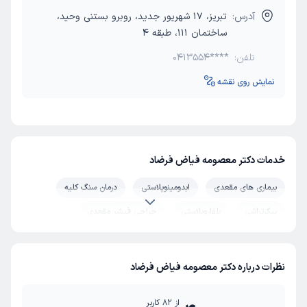
آدرس:
تبریز، 17 شهریور جدید، روبرو بستنی وحید،
ساختمان 111، طبقه 4
تلفن:
0413554****
نمایش روی نقشه
خدمات دکتر معصومه فیاض فرضاد
بیماری های مقعدی
ابدومینوپلاستی
درمان سنگ کلیه
پیکرتراشی
بلفاروپلاستی
جراحی فیشر مقعدی
فیستول مقعدی
پستان
فتق ناف
فتق شکمی
فتق کشاله ران
فتق دیافراگم
جراحی شقاق مقعدی
نظرات درباره دکتر معصومه فیاض فرضاد
از
82
کاربر