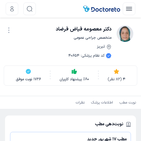
دکتر معصومه فیاض فرضاد
متخصص جراحی عمومی
تبریز
نوبت اینترنتی
کد نظام پزشکی
:
40654
4
(
82
نظر)
80
٪
پیشنهاد کاربران
1726
نوبت موفق
نوبت مطب
اطلاعات پزشک
نظرات
نوبت‌دهی مطب
مطب 17 شهریور جدید