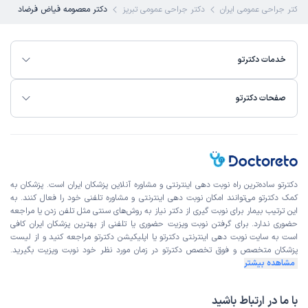
 دکتر جراحی عمومی ایران
دکتر جراحی عمومی تبریز
دکتر معصومه فیاض فرضاد
علت مراجعه:
جراحی توده‌ها و چسبندگی‌های شکمی
مریم
نوبت مطب از دکترتو
خدمات دکترتو
)
1404/11/05
(
این پزشک را پیشنهاد میکنم
صفحات دکترتو
زمان انتظار:
0-15 دقیقه
خانوم دکتر بسیار محترم و مهربان و‌خوش برخورد بودن احساس
امنیت و راحتی در فرایند معاینه کردم و بسیار دقیق و با حوصله
توضیح دادن انشالله داروهاشونو مصرف کنم و خوب تر بشم
دکترتو ساده‌ترین راه نوبت‌ دهی اینترنتی و مشاوره آنلاین پزشکان ایران است. پزشکان به
علت مراجعه:
شقاق مقعد
کمک دکترتو می‌توانند امکان نوبت دهی اینترنتی و مشاوره تلفنی خود را فعال کنند. به
این ترتیب بیمار برای نوبت گیری از دکتر نیاز به روش‌های سنتی مثل تلفن زدن یا مراجعه
حضوری ندارد. برای گرفتن نوبت ویزیت حضوری یا تلفنی از بهترین پزشکان ایران کافی
شیدا
نوبت مطب از دکترتو
است به
سایت نوبت دهی اینترنتی
دکترتو یا اپلیکیشن دکترتو مراجعه کنید و از
لیست
)
1404/10/09
(
پزشکان متخصص و فوق تخصص
دکترتو در زمان مورد نظر خود نوبت ویزیت بگیرید.
مشاهده بیشتر
این پزشک را پیشنهاد میکنم
زمان انتظار:
0-15 دقیقه
با ما در ارتباط باشید