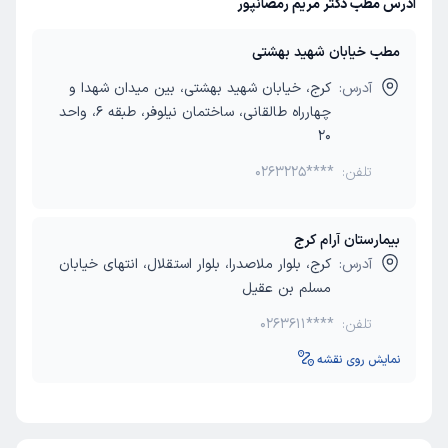
آدرس مطب دکتر مریم رمضانپور
مطب خیابان شهید بهشتی
آدرس:
کرج، خیابان شهید بهشتی، بین میدان شهدا و
چهارراه طالقانی، ساختمان نیلوفر، طبقه 6، واحد
20
تلفن:
0263225****
بیمارستان آرام کرج
آدرس:
کرج، بلوار ملاصدرا، بلوار استقلال، انتهای خیابان
مسلم بن عقیل
تلفن:
0263611****
نمایش روی نقشه