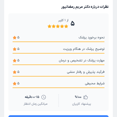
نظرات درباره دکتر مریم رمضانپور
از
1
کاربر
5
نحوه برخورد پزشک
5
توضیح پزشک در هنگام ویزیت
5
مهارت پزشک در تشخیص و درمان
5
فرآیند پذیرش و رفتار منشی
5
شرایط محیطی
5
100
%
0-15 دقیقه
پیشنهاد کاربران
میانگین زمان انتظار