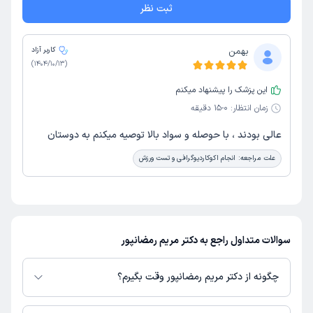
ثبت نظر
بهمن
کاربر آزاد
)
1404/10/13
(
این پزشک را پیشنهاد میکنم
زمان انتظار:
0-15 دقیقه
عالى بودند ، با حوصله و سواد بالا توصيه ميكنم به دوستان
علت مراجعه:
انجام اکوکاردیوگرافی و تست ورزش
سوالات متداول راجع به دکتر مریم رمضانپور
چگونه از دکتر مریم رمضانپور وقت بگیرم؟
در صورتی که
دکتر مریم رمضانپور
دارای پروفایل فعال و نوبت‌دهی باز در پلتفرم