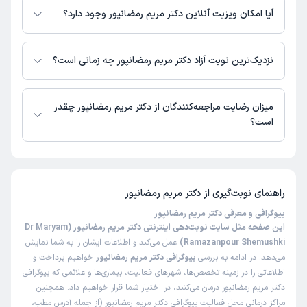
بیمارستان آرام کرج
آیا امکان ویزیت آنلاین دکتر مریم رمضانپور وجود دارد؟
در حال حاضر دکتر مریم رمضانپور مشاوره پزشکی تلفنی فعال دارند.
نزدیک‌ترین نوبت آزاد دکتر مریم رمضانپور چه زمانی است؟
دکتر مریم رمضانپور از روز یکشنبه 18 مرداد 1405 بیمار جدید می‌پذیرند.
میزان رضایت مراجعه‌کنندگان از دکتر مریم رمضانپور چقدر
است؟
تا کنون 1 نفر به دکتر مریم رمضانپور رای داده‌اند. میانگین امتیازی دکتر مریم
رمضانپور 5 از 5 است.
راهنمای نوبت‌گیری از
دکتر مریم رمضانپور
بیوگرافی و معرفی دکتر مریم رمضانپور
این صفحه مثل سایت نوبت‌دهی اینترنتی دکتر مریم رمضانپور (Dr Maryam
Ramazanpour Shemushki)
عمل می‌کند و اطلاعات ایشان را به شما نمایش
می‌دهد. در ادامه به بررسی
بیوگرافی دکتر مریم رمضانپور
خواهیم پرداخت و
اطلاعاتی را در زمینه تخصص‌ها، شهرهای فعالیت، بیماری‌ها و علائمی که بیوگرافی
دکتر مریم رمضانپور درمان می‌کنند، در اختیار شما قرار خواهیم داد. همچنین
مراکز درمانی محل فعالیت بیوگرافی دکتر مریم رمضانپور (از جمله آدرس مطب،