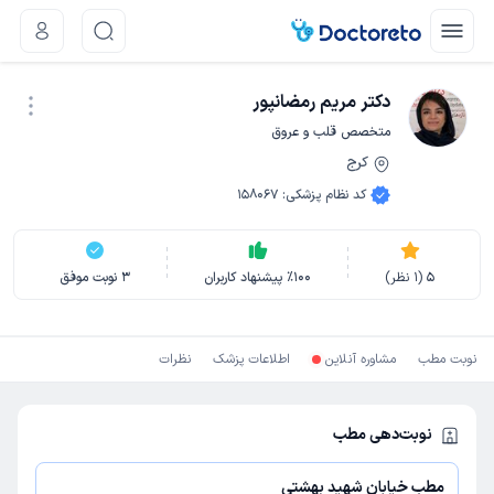
دکتر مریم رمضانپور
متخصص قلب و عروق
کرج
نوبت اینترنتی
کد نظام پزشکی
:
158067
5
(
1
نظر)
100
٪
پیشنهاد کاربران
3
نوبت موفق
نوبت مطب
مشاوره آنلاین
اطلاعات پزشک
نظرات
نوبت‌دهی مطب
مطب خیابان شهید بهشتی