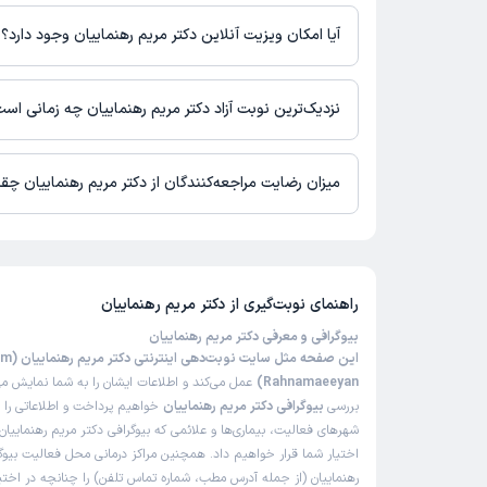
اطلاعاتی درباره محل فعالیت دکتر مریم رهنماییان در مراکز درمانی د
این پزشک را پیشنهاد میکنم
آیا امکان ویزیت آنلاین دکتر مریم رهنماییان وجود دارد؟
زمان انتظار:
0-15 دقیقه
در حال حاضر اطلاعاتی درباره ارائه ویزیت آنلاین توسط دکتر مریم رهن
واقعا کارشون عالیه،کلینیک فضای آروم و مثبتی داره و ه
نیست. برای دریافت اطلاعات دقیق‌تر، لطفاً با مطب تماس بگیرید.
نزدیک‌ترین نوبت آزاد دکتر مریم رهنماییان چه زمانی اس
خانم دکتر درجه یک هست
دکتر مریم رهنماییان از روز یکشنبه 18 مرداد 1405 بیمار جدید می‌پذیرند.
میزان رضایت مراجعه‌کنندگان از دکتر مریم رهنماییان چ
مشا
عباس
)
1402/05/31
(
تا کنون 8 نفر به دکتر مریم رهنماییان رای داده‌اند. میانگین امتیازی 
5 از 5 است.
این پزشک را پیشنهاد میکنم
بسیار عالی
راهنمای نوبت‌گیری از
دکتر مریم رهنماییان
بیوگرافی و معرفی دکتر مریم رهنماییان
این صفحه مثل
Rahnamaeeyan)
عمل می‌کند و اطلاعات ایشان را به شما نمایش می‌
بررسی
بیوگرافی دکتر مریم رهنماییان
خواهیم پرداخت و اطلاعاتی را 
شهرهای فعالیت، بیماری‌ها و علائمی که بیوگرافی دکتر مریم رهنماییان 
اختیار شما قرار خواهیم داد. همچنین مراکز درمانی محل فعالیت بیوگ
رهنماییان (از جمله آدرس مطب، شماره تماس تلفن) را چنانچه در اختیار