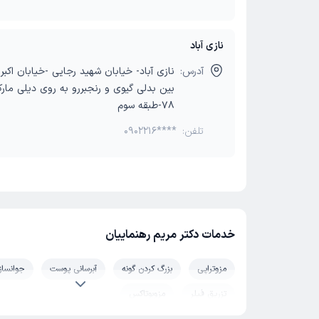
نازی آباد
آدرس:
نازی آباد- خیابان شهید رجایی -خیابان اکب
بین بدلی گیوی و رنجبررو به روی دیلی مار
78-طبقه سوم
تلفن:
0902216****
خدمات دکتر مریم رهنماییان
مزوتراپی
بزرگ کردن گونه
آبرسانی پوست
جوانسا
تزریق فیلر
مزوبوتاکس