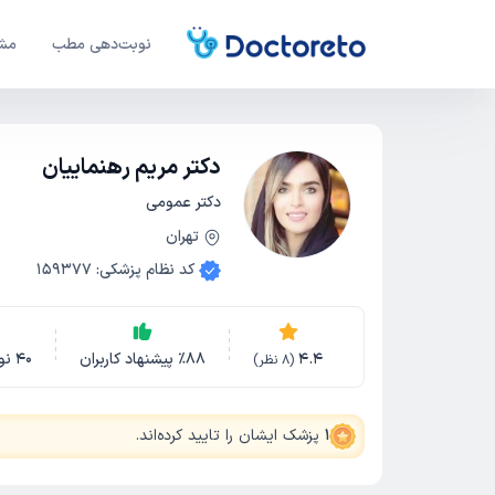
نوبت‌دهی مطب
مشا
دکتر مریم رهنماییان
دکتر عمومی
تهران
کد نظام پزشکی
:
159377
4.4
88
٪
پیشنهاد کاربران
40
نو
(
8
نظر)
1
پزشک ایشان را تایید کرده‌اند
.