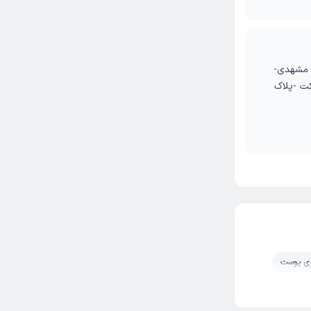
ر مشهدی-
کت -پلاک
زی پوست