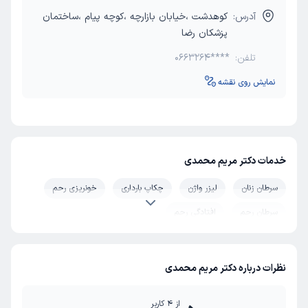
آدرس:
کوهدشت ،خیابان بازارچه ،کوچه پیام ،ساختمان
پزشکان رضا
تلفن:
0663264****
نمایش روی نقشه
خدمات دکتر مریم محمدی
سرطان زنان
لیزر واژن
چکاپ بارداری
خونریزی رحم
سرطان رحم
افتادگی رحم
هیسترکتومی (عمل برداشتن رحم)
بیوپسی دهانه رحم
لاپاراسکوپی فیبروم رحم
جراحی میوم
عفونت واژن
نظرات درباره دکتر مریم محمدی
زایمان بدون درد
جلوگیری از سقط مکرر جنین
از
4
کاربر