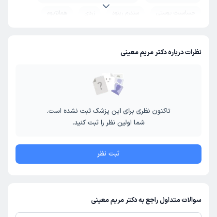
حساسیت پوستی
سندرم رینود
زردی
همانژیوم
بیماری لایم
همانژیوم کبدی
کبد چرب
شوک عفونی (شوک سپتیک)
سندروم شوگرن
معده و روده
نظرات درباره دکتر مریم معینی
معده درد
معده
رفلاکس معده
تنبلی روده
گوارش و روده
التهاب روده
روده
سندرم روده تحریک پذیر
تاکنون نظری برای این پزشک ثبت نشده است.
شما اولین نظر را ثبت کنید.
ثبت نظر
سوالات متداول راجع به دکتر مریم معینی