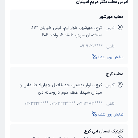
آدرس مطب دکتر مریم امینیان
مطب مهرشهر
آدرس:
کرج، مهرشهر، بلوار ارم، نبش خیابان 113،
ساختمان سپهر، طبقه 2، واحد 202
تلفن:
0919020****
نمایش روی نقشه
مطب کرج
آدرس:
کرج، بلوار بهشتی، حد فاصل چهارراه طالقانی و
میدان شهدا، طبقه دوم داروخانه دی
تلفن:
0992183****
،
0263222****
،
0263226****
نمایش روی نقشه
کلینیک آسمان آبی کرج