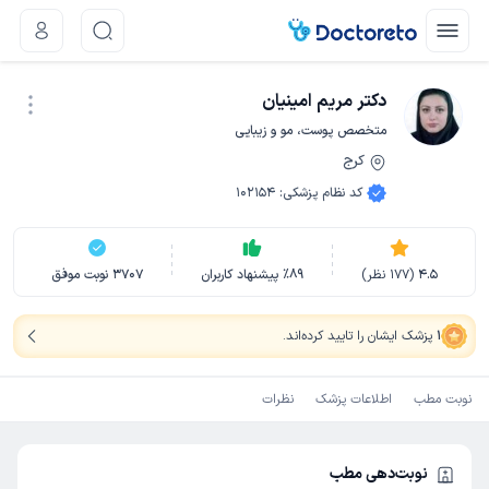
دکتر مریم امینیان
متخصص پوست، مو و زیبایی
کرج
نوبت اینترنتی
کد نظام پزشکی
:
102154
4.5
(
177
نظر)
89
٪
پیشنهاد کاربران
3707
نوبت موفق
1
پزشک ایشان را تایید کرده‌اند
.
نوبت مطب
اطلاعات پزشک
نظرات
نوبت‌دهی مطب