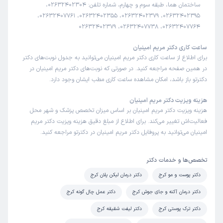
دوبار پیش خانم دکتر رفتم تشخیص عالی و درمان شدم
ساختمان هما، طبقه سوم و چهارم، شماره تلفن: 02632402304،
02632402395، 02632402379، 02632402355، 02632407761،
علت مراجعه:
درمان عفونت‌های قارچی و ویروسی پوست
02632407764، 02632407738، 02632402379
ساعت کاری دکتر مریم امینیان
مانی
نوبت مطب از دکترتو
برای اطلاع از ساعت کاری دکتر مریم امینیان می‌توانید به جدول نوبت‌های دکتر
)
1405/04/18
(
در همین صفحه مراجعه کنید. در صورتی که نوبت‌های دکتر مریم امینیان در
این پزشک را پیشنهاد میکنم
دکترتو باز باشد، امکان مشاهده ساعت کاری مطب ایشان وجود دارد.
زمان انتظار:
45-90 دقیقه
هزینه ویزیت دکتر مریم امینیان
خوش برخورد
هزینه ویزیت دکتر مریم امینیان بر اساس میزان تخصص پزشک و شهر محل
فعالیت‌اش تغییر می‌کند. برای اطلاع از مبلغ دقیق هزینه ویزیت دکتر مریم
علت مراجعه:
درمان عفونت‌های قارچی و ویروسی پوست
امینیان می‌توانید به پروفایل دکتر مریم امینیان در دکترتو مراجعه کنید.
حمید
نوبت مطب از دکترتو
تخصص‌ها و خدمات دکتر
)
1405/04/17
(
دکتر پوست و مو کرج
دکتر درمان لیکن پلان کرج
این پزشک را پیشنهاد میکنم
دکتر درمان آکنه و جای جوش کرج
دکتر عمل چال گونه کرج
زمان انتظار:
0-15 دقیقه
دکتر ترک پوستی کرج
دکتر لیفت شقیقه کرج
تجربه خوبی بود برخورد دکتر و منشی بسیار عالی