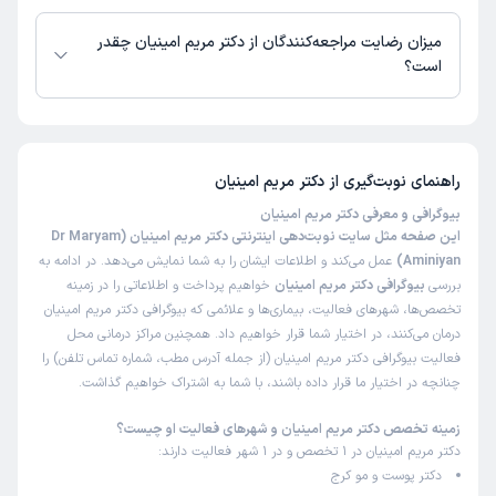
)
1405/04/28
(
دکتر مریم امینیان از روز شنبه 17 مرداد 1405 بیمار جدید می‌پذیرند.
میزان رضایت مراجعه‌کنندگان از دکتر مریم امینیان چقدر
این پزشک را پیشنهاد میکنم
است؟
زمان انتظار:
15-45 دقیقه
تا کنون 177 نفر به دکتر مریم امینیان رای داده‌اند. میانگین امتیازی دکتر مریم
خوب بود
امینیان 5 از 5 است.
علت مراجعه:
لکهای پوستی
راهنمای نوبت‌گیری از
دکتر مریم امینیان
بیوگرافی و معرفی دکتر مریم امینیان
کاربر دکترتو
نوبت مطب از دکترتو
این صفحه مثل سایت نوبت‌دهی اینترنتی دکتر مریم امینیان (Dr Maryam
)
1405/04/25
(
Aminiyan)
عمل می‌کند و اطلاعات ایشان را به شما نمایش می‌دهد. در ادامه به
بررسی
بیوگرافی دکتر مریم امینیان
خواهیم پرداخت و اطلاعاتی را در زمینه
این پزشک را پیشنهاد میکنم
تخصص‌ها، شهرهای فعالیت، بیماری‌ها و علائمی که بیوگرافی دکتر مریم امینیان
زمان انتظار:
15-45 دقیقه
درمان می‌کنند، در اختیار شما قرار خواهیم داد. همچنین مراکز درمانی محل
خوب بود
فعالیت بیوگرافی دکتر مریم امینیان (از جمله آدرس مطب، شماره تماس تلفن) را
چنانچه در اختیار ما قرار داده باشند، با شما به اشتراک خواهیم گذاشت.
علت مراجعه:
درمان بیماری‌های پوستی (مانند اگزما، پسوریازیس، درماتیت)
زمینه تخصص دکتر مریم امینیان و شهرهای فعالیت او چیست؟
دکتر مریم امینیان در 1 تخصص و در 1 شهر فعالیت دارند:
نگین
نوبت مطب از دکترتو
دکتر پوست و مو کرج
)
1405/04/25
(