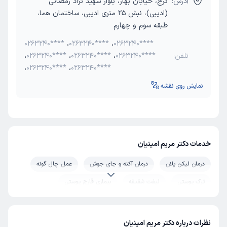
آدرس:
کرج، خیابان بهار، بلوار شهید نژاد رمضانی
(ادیبی)، نبش 25 متری ادیبی، ساختمان هما،
طبقه سوم و چهارم
0263240****
،
0263240****
،
0263240****
تلفن:
0263240****
،
0263240****
،
0263240****
،
،
0263240****
،
0263240****
نمایش روی نقشه
خدمات دکتر مریم امینیان
درمان لیکن پلان
درمان آکنه و جای جوش
عمل چال گونه
ترک پوستی
لیفت شقیقه
بیماری قارچ پوستی
آکانتوز نیگریکانس
تزریق چربی
تزریق بوتاکس
تزریق ژل
لک پوستی
برداشتن خال
جراحی ناخن
نظرات درباره دکتر مریم امینیان