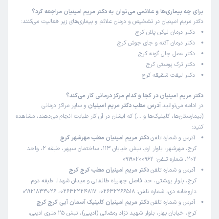
برای چه بیماری‌ها و علائمی می‌توان به دکتر مریم امینیان مراجعه کرد؟
این پزشک را پیشنهاد میکنم
دکتر مریم امینیان در تشخیص و درمان علائم و بیماری‌های زیر فعالیت می‌کنند:
زمان انتظار:
0-15 دقیقه
دکتر درمان لیکن پلان کرج
دکتر درمان آکنه و جای جوش کرج
برای مشکل کهیر مزمن بهشون مراجعه کردم. تشخیصشون و
دکتر عمل چال گونه کرج
درمانشون هردو عالی بودن. مشکلی که روزها بود خواب رو ازم
دکتر ترک پوستی کرج
گرفته بود، کاملا در طی یکی دوروز حل شد. کاملا با صبر و
دکتر لیفت شقیقه کرج
حوصله برام توضیح دادن. یه امپول هم باید میزدم که
تزریقاتشون بی نقص بود و واقعا هیچی حس نکردم. شدیدا
دکتر مریم امینیان در کجا و کدام مرکز درمانی کار می‌کند؟
پیشنهاد میکنم بهشون مراجعه کنید. با تشکر از تمامی اعضای
در ادامه می‌توانید
آدرس مطب دکتر مریم امینیان
و سایر مراکز درمانی
اون مطب. ✨
(بیمارستان‌ها، کلینیک‌ها و …) که ایشان در آن کار طبابت انجام می‌دهند، مشاهده
کنید:
علت مراجعه:
درمان بیماری‌های پوستی (مانند اگزما، پسوریازیس، درماتیت)
آدرس و شماره تلفن
دکتر مریم امینیان مطب مهرشهر کرج
کرج، مهرشهر، بلوار ارم، نبش خیابان 113، ساختمان سپهر، طبقه 2، واحد
202، شماره تلفن: 09190200962
وحیده
نوبت مطب از دکترتو
آدرس و شماره تلفن
دکتر مریم امینیان مطب کرج کرج
)
1405/04/20
(
کرج، بلوار بهشتی، حد فاصل چهارراه طالقانی و میدان شهدا، طبقه دوم
این پزشک را پیشنهاد میکنم
داروخانه دی، شماره تلفن: 02632266518، 02632224817، 09921833026
زمان انتظار:
0-15 دقیقه
آدرس و شماره تلفن
دکتر مریم امینیان کلینیک آسمان آبی کرج کرج
کرج، خیابان بهار، بلوار شهید نژاد رمضانی (ادیبی)، نبش 25 متری ادیبی،