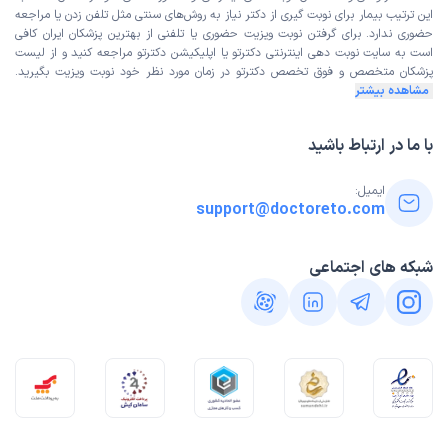
این ترتیب بیمار برای نوبت گیری از دکتر نیاز به روش‌های سنتی مثل تلفن زدن یا مراجعه
بسیار دکتر خوب
حضوری ندارد. برای گرفتن نوبت ویزیت حضوری یا تلفنی از بهترین پزشکان ایران کافی
است به
سایت نوبت دهی اینترنتی
دکترتو یا اپلیکیشن دکترتو مراجعه کنید و از
لیست
علت مراجعه:
درمان ریزش مو و مشکلات مرتبط با پوست سر
پزشکان متخصص و فوق تخصص
دکترتو در زمان مورد نظر خود نوبت ویزیت بگیرید.
مشاهده بیشتر
کاربر دکترتو
کاربر آزاد
با ما در ارتباط باشید
(
1405/03/26
)
این پزشک را پیشنهاد میکنم
ایمیل:
زمان انتظار:
45-90 دقیقه
support@doctoreto.com
من مطب مهرشهر رفتم بسیار تیم حرفه ای داشتند و منشی
شبکه های اجتماعی
بسیار صبور و خوش برخوردی دارن
علت مراجعه:
درمان ریزش مو و مشکلات مرتبط با پوست سر
محمد
نوبت مطب از دکترتو
)
1405/03/19
(
این پزشک را پیشنهاد میکنم
زمان انتظار:
0-15 دقیقه