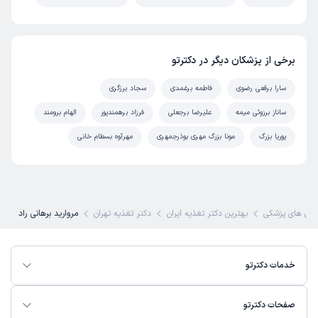
برخی از پزشکان دیگر در دکترتو
سارا برقعی رضوی
فاطمه برغمدی
سجاد برزگری
ساناز برزوئی میمه
علیرضا برجعلی
فرزاد برهمندپور
الهام برومند
پوریا بزرگ
مونا بزرگ مهری بوذرجمهری
مهرآوه بسطام خانی
ص های پزشکی
بهترین دکتر تغذیه ایران
دکتر تغذیه تهران
مروارید برهانی راد
خدمات دکترتو
صفحات دکترتو