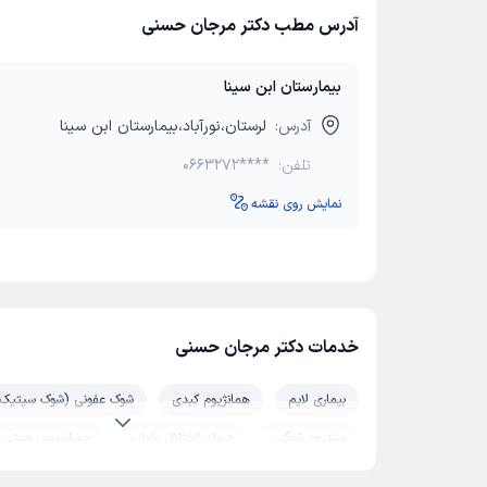
آدرس مطب دکتر مرجان حسنی
بیمارستان ابن سینا
آدرس:
لرستان،نورآباد،بیمارستان ابن سینا
تلفن:
0663272****
نمایش روی نقشه
خدمات دکتر مرجان حسنی
بیماری لایم
همانژیوم کبدی
شوک عفونی (شوک سپتیک)
سندروم شوگرن
درمان اختلال خواب
حساسیت پوستی
سندرم رینود
زردی
همانژیوم