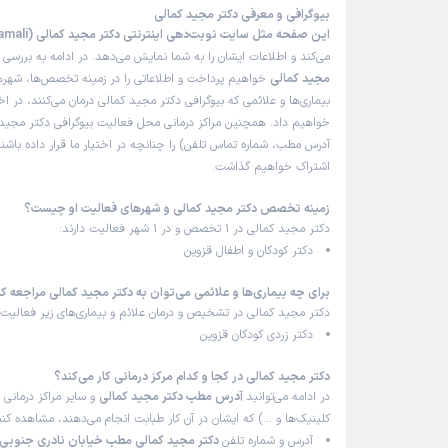
بیوگرافی و معرفی دکتر مجید کمالی
علت مراجعه:
تشخیص و درمان عفونت‌های شایع کودکان
این صفحه مثل سایت نوبت‌دهی اینترنتی دکتر مجید کمالی (Dr Majid Kamali)
می‌کند و اطلاعات ایشان را به شما نمایش می‌دهد. در ادامه به بررسی
ب
مجید کمالی
خواهیم پرداخت و اطلاعاتی را در زمینه تخصص‌ها، شهره
کاربر دکترتو
بیماری‌ها و علائمی که بیوگرافی دکتر مجید کمالی درمان می‌کنند، در اخت
ن
)
1405/02/27
(
خواهیم داد. همچنین مراکز درمانی محل فعالیت بیوگرافی دکتر مجید 
آدرس مطب، شماره تماس تلفن) را چنانچه در اختیار ما قرار داده باشند
این پزشک را پیشنهاد میکنم
اشتراک خواهیم گذاشت.
زمان انتظار:
15-45 دقیقه
زمینه تخصص دکتر مجید کمالی و شهرهای فعالیت او چیست؟
بسیار با حوصله
دکتر مجید کمالی در 1 تخصص و در 1 شهر فعالیت دارند:
علت مراجعه:
درمان مشکلات تنفسی مانند آسم کودکان
دکتر کودکان و اطفال قزوین
برای چه بیماری‌ها و علائمی می‌توان به دکتر مجید کمالی مراجعه ک
دکتر مجید کمالی در تشخیص و درمان علائم و بیماری‌های زیر فعالیت م
مهران
ن
)
1405/02/25
(
دکتر زردی کودکان قزوین
این پزشک را پیشنهاد میکنم
دکتر مجید کمالی در کجا و کدام مرکز درمانی کار می‌کند؟
زمان انتظار:
15-45 دقیقه
در ادامه می‌توانید
آدرس مطب دکتر مجید کمالی
و سایر مراکز درمانی (
کلینیک‌ها و …) که ایشان در آن کار طبابت انجام می‌دهند، مشاهده کنی
بسیار عالی
آدرس و شماره تلفن
دکتر مجید کمالی مطب خیابان نادری جنوبی