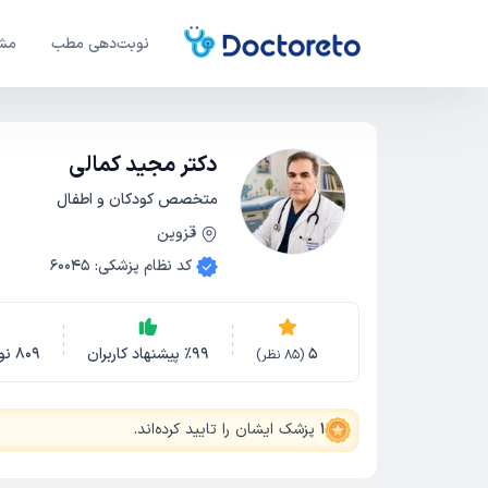
نوبت‌دهی مطب
مشا
دکتر مجید کمالی
متخصص کودکان و اطفال
قزوین
کد نظام پزشکی
:
60045
5
99
٪
پیشنهاد کاربران
809
نو
(
85
نظر)
1
پزشک ایشان را تایید کرده‌اند
.