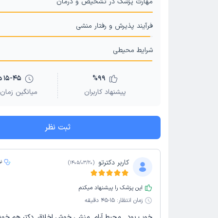
مهارت پزشک در تشخیص و درمان
فرآیند پذیرش و رفتار منشی
شرایط محیطی
99
%
15-45 دقیقه
پیشنهاد کاربران
میانگین زمان 
ثبت نظر
کاربر دکترتو
ن
)
1405/03/20
(
این پزشک را پیشنهاد میکنم
زمان انتظار:
15-45 دقیقه
خوب بود . محیط آرام. منشی خوش اخلاق. دکتر هم خوش