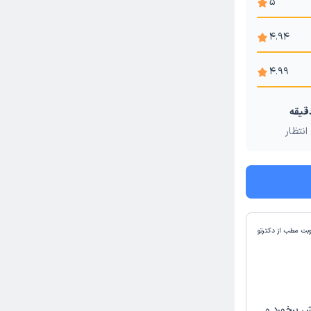
5
4.94
4.99
انتظار
وبت مطب از دکترتو
 برخورد و