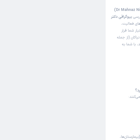
وبت مطب از دکترتو
ررسی
بیوگرافی دکتر
ای فعالیت،
یار شما قرار
یاکان (از جمله
، با شما به
م با اینکه
رد؟
ی‌کنند:
بیمارستان‌ها،