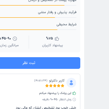
مهارت پزشک در تشخیص و درمان
فرآیند پذیرش و رفتار منشی
شرایط محیطی
75
%
45-90 دقیقه
پیشنهاد کاربران
میانگین زمان 
ثبت نظر
کاربر دکترتو
)
1405/01/24
(
این پزشک را پیشنهاد میکنم
زمان انتظار:
45-90 دقیقه
خیلی خوب بود تشخیص ایشان که عالی بود