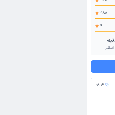
4.38
3.88
4
انتظار
کاربر آزاد