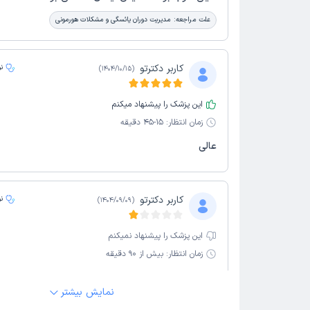
علت مراجعه:
مدیریت دوران یائسگی و مشکلات هورمونی
کاربر دکترتو
ن
)
1404/10/15
(
این پزشک را پیشنهاد میکنم
زمان انتظار:
15-45 دقیقه
عالی
کاربر دکترتو
ن
)
1404/09/09
(
این پزشک را پیشنهاد نمیکنم
زمان انتظار:
بیش از 90 دقیقه
خیلی راضی نبودم
نمایش بیشتر
علت مراجعه:
چکاب