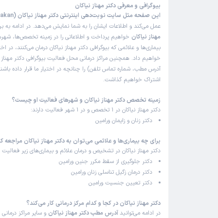
بیوگرافی و معرفی دکتر مهناز نیاکان
این صفحه مثل سایت نوبت‌دهی اینترنتی دکتر مهناز نیاکان (Dr Mahnaz Niakan)
زهرا
ن
)
1403/12/19
(
عمل می‌کند و اطلاعات ایشان را به شما نمایش می‌دهد. در ادامه به ب
مهناز نیاکان
خواهیم پرداخت و اطلاعاتی را در زمینه تخصص‌ها، شهره
بیماری‌ها و علائمی که بیوگرافی دکتر مهناز نیاکان درمان می‌کنند، در اخت
این پزشک را پیشنهاد میکنم
خواهیم داد. همچنین مراکز درمانی محل فعالیت بیوگرافی دکتر مهناز ن
زمان انتظار:
0-15 دقیقه
آدرس مطب، شماره تماس تلفن) را چنانچه در اختیار ما قرار داده باشند
عالی بود وخیلی خوب ومهربان وکاربلد من خیلی راضی بود
اشتراک خواهیم گذاشت.
اولین مراجعه بود
زمینه تخصص دکتر مهناز نیاکان و شهرهای فعالیت او چیست؟
علت مراجعه:
درمان مشکلات اندومتریوز و فیبروم رحم
دکتر مهناز نیاکان در 1 تخصص و در 1 شهر فعالیت دارند:
دکتر زنان و زایمان ورامین
برای چه بیماری‌ها و علائمی می‌توان به دکتر مهناز نیاکان مراجعه ک
دکتر مهناز نیاکان در تشخیص و درمان علائم و بیماری‌های زیر فعالیت م
دکتر جلوگیری از سقط مکرر جنین ورامین
دکتر درمان زگیل تناسلی زنان ورامین
دکتر تعیین جنسیت ورامین
دکتر مهناز نیاکان در کجا و کدام مرکز درمانی کار می‌کند؟
در ادامه می‌توانید
آدرس مطب دکتر مهناز نیاکان
و سایر مراکز درمانی (