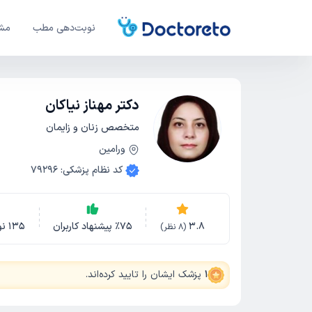
نوبت‌دهی مطب
مشا
دکتر مهناز نیاکان
متخصص زنان و زایمان
ورامین
کد نظام پزشکی
:
79296
3.8
75
٪
پیشنهاد کاربران
135
نو
(
8
نظر)
1
پزشک ایشان را تایید کرده‌اند
.