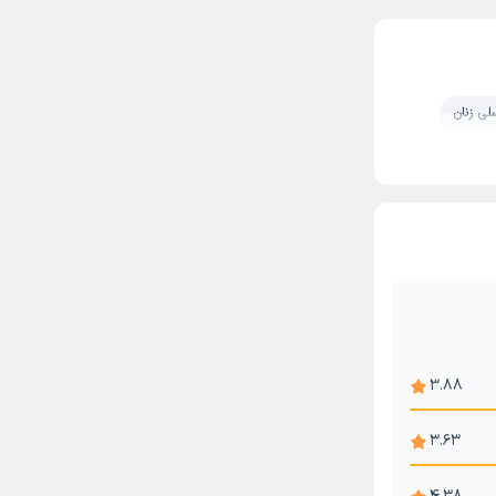
لی زنان
3.88
3.63