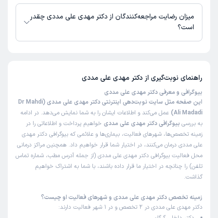
دکتر مهدی علی مددی از روز یکشنبه 15 شهریور 1405 بیمار جدید می‌پذیرند.
کاربر دکترتو
نوبت مطب از دکترتو
)
1405/03/11
(
میزان رضایت مراجعه‌کنندگان از دکتر مهدی علی مددی چقدر
است؟
این پزشک را پیشنهاد میکنم
زمان انتظار:
بیش از 90 دقیقه
تا کنون 97 نفر به دکتر مهدی علی مددی رای داده‌اند. میانگین امتیازی دکتر
مهدی علی مددی 5 از 5 است.
نحوه برخورد و توضیحات دکتر بسیار خوب بود
راهنمای نوبت‌گیری از
دکتر مهدی علی مددی
علت مراجعه:
باکتری معده
بیوگرافی و معرفی دکتر مهدی علی مددی
این صفحه مثل سایت نوبت‌دهی اینترنتی دکتر مهدی علی مددی (Dr Mahdi
کاربر دکترتو
نوبت مطب از دکترتو
Ali Madadi)
عمل می‌کند و اطلاعات ایشان را به شما نمایش می‌دهد. در ادامه
)
1405/03/05
(
به بررسی
بیوگرافی دکتر مهدی علی مددی
خواهیم پرداخت و اطلاعاتی را در
زمینه تخصص‌ها، شهرهای فعالیت، بیماری‌ها و علائمی که بیوگرافی دکتر مهدی
این پزشک را پیشنهاد میکنم
علی مددی درمان می‌کنند، در اختیار شما قرار خواهیم داد. همچنین مراکز درمانی
زمان انتظار:
45-90 دقیقه
محل فعالیت بیوگرافی دکتر مهدی علی مددی (از جمله آدرس مطب، شماره تماس
تلفن) را چنانچه در اختیار ما قرار داده باشند، با شما به اشتراک خواهیم
دکتر حاذق و بااخلاق و خوش برخورد کاش همه پزشکان رفتار
گذاشت.
درست رو از ایشون یاد بگیرند
علت مراجعه:
درمان سندرم روده تحریک‌پذیر (IBS)
زمینه تخصص دکتر مهدی علی مددی و شهرهای فعالیت او چیست؟
دکتر مهدی علی مددی در 2 تخصص و در 1 شهر فعالیت دارند: