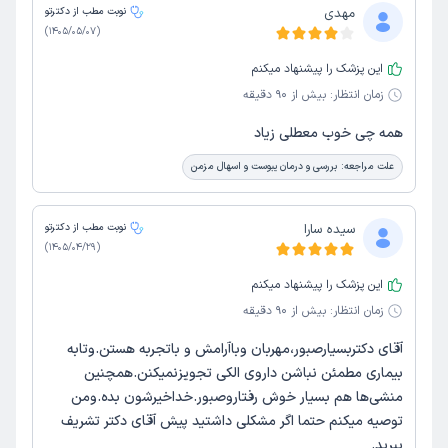
مهدی
نوبت مطب از دکترتو
)
1405/05/07
(
این پزشک را پیشنهاد میکنم
زمان انتظار:
بیش از 90 دقیقه
همه چی خوب معطلی زیاد
علت مراجعه:
بررسی و درمان یبوست و اسهال مزمن
سیده سارا
نوبت مطب از دکترتو
)
1405/04/29
(
این پزشک را پیشنهاد میکنم
زمان انتظار:
بیش از 90 دقیقه
آقای دکتربسیارصبور،مهربان وباآرامش و باتجربه هستن.وتابه
بیماری مطمئن نباشن داروی الکی تجویزنمیکنن.همچنین
منشی‌ها هم بسیار خوش رفتاروصبور.خداخیرشون بده.ومن
توصیه میکنم حتما اگر مشکلی داشتید پیش آقای دکتر تشریف
ببرید.