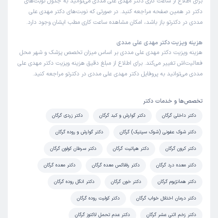
برای اطلاع از ساعت کاری دکتر مهدی علی مددی می‌توانید به جدول نوبت‌های
دکتر در همین صفحه مراجعه کنید. در صورتی که نوبت‌های دکتر مهدی علی
کاربر دکترتو
نوبت مطب از دکترتو
)
1405/02/19
(
مددی در دکترتو باز باشد، امکان مشاهده ساعت کاری مطب ایشان وجود دارد.
این پزشک را پیشنهاد میکنم
هزینه ویزیت دکتر مهدی علی مددی
زمان انتظار:
بیش از 90 دقیقه
هزینه ویزیت دکتر مهدی علی مددی بر اساس میزان تخصص پزشک و شهر محل
فعالیت‌اش تغییر می‌کند. برای اطلاع از مبلغ دقیق هزینه ویزیت دکتر مهدی علی
منشي برخورد خوب داشت آقاي دكتر هم خيلي شنونده خوب و
مددی می‌توانید به پروفایل دکتر مهدی علی مددی در دکترتو مراجعه کنید.
خوش برخورد و با دقت 👌🏻
علت مراجعه:
انجام آندوسکوپی و کولونوسکوپی
تخصص‌ها و خدمات دکتر
دکتر داخلی گرگان
دکتر گوارش و کبد گرگان
دکتر زردی گرگان
بشیر
نوبت مطب از دکترتو
دکتر شوک عفونی (شوک سپتیک) گرگان
دکتر گوارش و روده گرگان
)
1405/02/15
(
دکتر کرون گرگان
دکتر هپاتیت گرگان
دکتر سرطان کولون گرگان
این پزشک را پیشنهاد میکنم
دکتر معده درد گرگان
دکتر رفلاکس معده گرگان
دکتر معده گرگان
زمان انتظار:
45-90 دقیقه
دکتر همانژیوم گرگان
دکتر خون گرگان
دکتر انگل روده گرگان
برخورددکتر بسیارعالی ، توضیح درخصوص نوع ببماری هم
بسیارخوب بود برخوردورفتارخانم منشی هم خیلی خوب وعالی
دکتر درمان اختلال خواب گرگان
دکتر کولیت روده گرگان
بود
دکتر زخم اثنی عشر گرگان
دکتر عدم تحمل لاکتوز گرگان