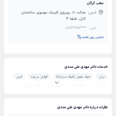
مطب گرگان
آدرس:
عدالت 11، روبروی کلینیک موسوی، ساختمان
کارل، طبقه 3
تلفن:
0173235****
نمایش روی نقشه
خدمات دکتر مهدی علی مددی
زردی
شوک عفونی (شوک سپتیک)
گوارش و روده
کرون
هپاتیت
سرطان کولون
معده درد
رفلاکس معده
معده
همانژیوم
خون
انگل روده
درمان اختلال خواب
کولیت روده
زخم اثنی عشر
نظرات درباره دکتر مهدی علی مددی
عدم تحمل لاکتوز
بیماری لایم
سرطان کبد