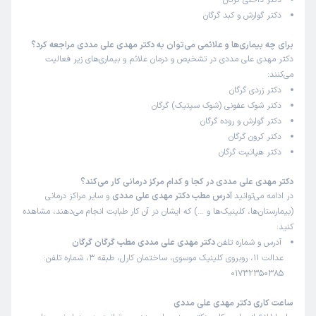
دکتر داخلی گرگان
ماهرخ
نوبت مطب از دکترتو
دکتر گوارش و کبد گرگان
)
1405/02/27
(
برای چه بیماری‌ها و علائمی می‌توان به دکتر مهدی علی مددی مراجعه کرد؟
این پزشک را پیشنهاد نمیکنم
دکتر مهدی علی مددی در تشخیص و درمان علائم و بیماری‌های زیر فعالیت
زمان انتظار:
بیش از 90 دقیقه
می‌کنند:
دکتر زردی گرگان
عالبی بود تشخیص اقای دکترروحیه دادن به بیمار منشی بد
دکتر شوک عفونی (شوک سپتیک) گرگان
نیست محیط مطب هم که همین زمان تایم بیمار را کلافه میکند
دکتر گوارش و روده گرگان
دکتر کرون گرگان
علت مراجعه:
مدیریت عوارض کبد چرب
دکتر هپاتیت گرگان
رعنا
نوبت مطب از دکترتو
دکتر مهدی علی مددی در کجا و کدام مرکز درمانی کار می‌کند؟
)
1405/02/22
(
در ادامه می‌توانید
آدرس مطب دکتر مهدی علی مددی
و سایر مراکز درمانی
(بیمارستان‌ها، کلینیک‌ها و …) که ایشان در آن کار طبابت انجام می‌دهند، مشاهده
این پزشک را پیشنهاد میکنم
کنید:
زمان انتظار:
15-45 دقیقه
آدرس و شماره تلفن
دکتر مهدی علی مددی مطب گرگان گرگان
عدالت 11، روبروی کلینیک موسوی، ساختمان کارل، طبقه 3، شماره تلفن:
خوب
01732350385
علت مراجعه:
بررسی و درمان یبوست و اسهال مزمن
ساعت کاری دکتر مهدی علی مددی