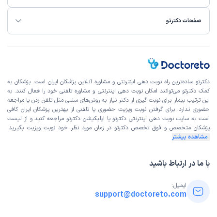
خیلی خوب بود
علت مراجعه:
انجام آندوسکوپی و کولونوسکوپی
صفحات دکترتو
کاربر دکترتو
نوبت مطب از دکترتو
)
1404/12/24
(
این پزشک را پیشنهاد میکنم
دکترتو ساده‌ترین راه نوبت‌ دهی اینترنتی و مشاوره آنلاین پزشکان ایران است. پزشکان به
زمان انتظار:
بیش از 90 دقیقه
کمک دکترتو می‌توانند امکان نوبت دهی اینترنتی و مشاوره تلفنی خود را فعال کنند. به
این ترتیب بیمار برای نوبت گیری از دکتر نیاز به روش‌های سنتی مثل تلفن زدن یا مراجعه
خیلی خوب بود
حضوری ندارد. برای گرفتن نوبت ویزیت حضوری یا تلفنی از بهترین پزشکان ایران کافی
است به
سایت نوبت دهی اینترنتی
دکترتو یا اپلیکیشن دکترتو مراجعه کنید و از
لیست
علت مراجعه:
درمان بیماری‌های رفلاکس معده (GERD)
پزشکان متخصص و فوق تخصص
دکترتو در زمان مورد نظر خود نوبت ویزیت بگیرید.
مشاهده بیشتر
کاربر دکترتو
نوبت مطب از دکترتو
)
1404/12/24
(
با ما در ارتباط باشید
این پزشک را پیشنهاد میکنم
ایمیل:
زمان انتظار:
بیش از 90 دقیقه
support@doctoreto.com
پیشنهاد میکنم