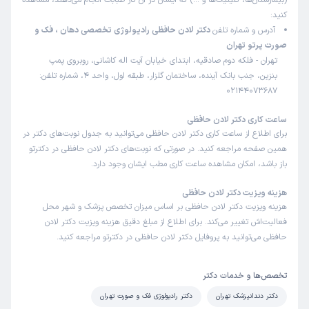
(بیمارستان‌ها، کلینیک‌ها و …) که ایشان در آن کار طبابت انجام می‌دهند، مشاهده
کنید:
آدرس و شماره تلفن
دکتر لادن حافظی رادیولوژی تخصصی دهان ، فک و
صورت پرتو تهران
تهران - فلکه دوم صادقیه، ابتدای خیابان آیت اله کاشانی، روبروی پمپ
بنزین، جنب بانک آینده، ساختمان گلزار، طبقه اول، واحد 4، شماره تلفن:
02144073687
ساعت کاری دکتر لادن حافظی
برای اطلاع از ساعت کاری دکتر لادن حافظی می‌توانید به جدول نوبت‌های دکتر در
همین صفحه مراجعه کنید. در صورتی که نوبت‌های دکتر لادن حافظی در دکترتو
باز باشد، امکان مشاهده ساعت کاری مطب ایشان وجود دارد.
هزینه ویزیت دکتر لادن حافظی
هزینه ویزیت دکتر لادن حافظی بر اساس میزان تخصص پزشک و شهر محل
فعالیت‌اش تغییر می‌کند. برای اطلاع از مبلغ دقیق هزینه ویزیت دکتر لادن
حافظی می‌توانید به پروفایل دکتر لادن حافظی در دکترتو مراجعه کنید.
تخصص‌ها و خدمات دکتر
دکتر دندانپزشک تهران
دکتر رادیولوژی فک و صورت تهران