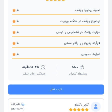
نحوه برخورد پزشک
5
توضیح پزشک در هنگام ویزیت
5
مهارت پزشک در تشخیص و درمان
5
فرآیند پذیرش و رفتار منشی
5
شرایط محیطی
5
100
%
15-45 دقیقه
پیشنهاد کاربران
میانگین زمان انتظار
ثبت نظر
کاربر دکترتو
کاربر آزاد
)
1404/10/29
(