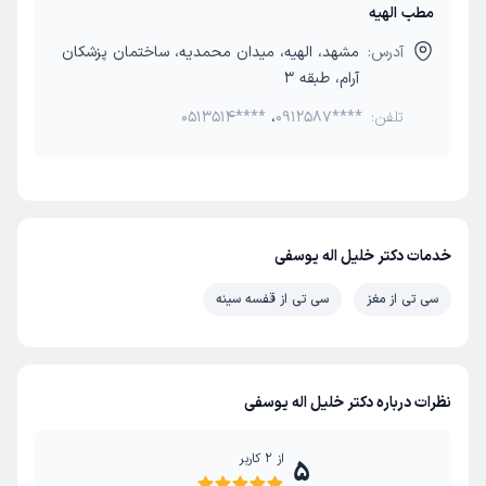
مطب الهیه
آدرس:
مشهد، الهیه، میدان محمدیه، ساختمان پزشکان
آرام، طبقه 3
تلفن:
0912587****
،
0513514****
خدمات دکتر خلیل اله یوسفی
سی تی از مغز
سی تی از قفسه سینه
نظرات درباره دکتر خلیل اله یوسفی
از
2
کاربر
5