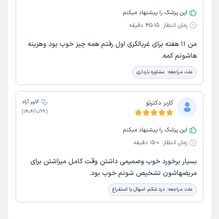
این پزشک را پیشنهاد میکنم
زمان انتظار:
15-45 دقیقه
من ۱۱ هفته برای غربالگری اول رفتم همه چیز خوب بود وهزینه
هاشونم کمه.
علت مراجعه:
مشاوره بارداری
کاربر دکترتو
کاربر آزاد
)
1404/10/29
(
این پزشک را پیشنهاد میکنم
زمان انتظار:
0-15 دقیقه
بسیار برخورد خوب وصمیمی داشتن وقت کامل میزاشتن برای
مریضهاشون تشخیص شونم خوب بود.
علت مراجعه:
درد شکم، اسهال یا استفراغ