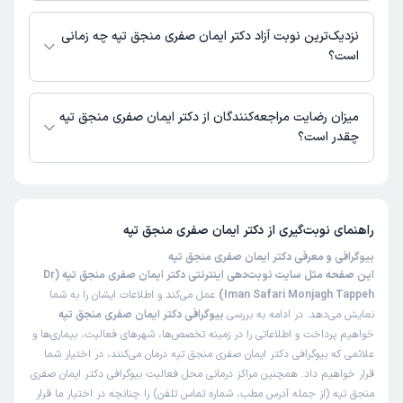
در حال حاضر اطلاعاتی درباره ارائه ویزیت آنلاین توسط دکتر ایمان صفری منجق
تپه در دسترس نیست. برای دریافت اطلاعات دقیق‌تر، لطفاً با مطب تماس
نزدیک‌ترین نوبت آزاد دکتر ایمان صفری منجق تپه چه زمانی
بگیرید.
است؟
زمان نوبت‌دهی و پذیرش بیماران با هماهنگی مطب مشخص می‌شود.
میزان رضایت مراجعه‌کنندگان از دکتر ایمان صفری منجق تپه
چقدر است؟
تاکنون امتیازی به دکتر ایمان صفری منجق تپه داده نشده است.
راهنمای نوبت‌گیری از
دکتر ایمان صفری منجق تپه
بیوگرافی و معرفی دکتر ایمان صفری منجق تپه
این صفحه مثل سایت نوبت‌دهی اینترنتی دکتر ایمان صفری منجق تپه (Dr
Iman Safari Monjagh Tappeh)
عمل می‌کند و اطلاعات ایشان را به شما
نمایش می‌دهد. در ادامه به بررسی
بیوگرافی دکتر ایمان صفری منجق تپه
خواهیم پرداخت و اطلاعاتی را در زمینه تخصص‌ها، شهرهای فعالیت، بیماری‌ها و
علائمی که بیوگرافی دکتر ایمان صفری منجق تپه درمان می‌کنند، در اختیار شما
قرار خواهیم داد. همچنین مراکز درمانی محل فعالیت بیوگرافی دکتر ایمان صفری
منجق تپه (از جمله آدرس مطب، شماره تماس تلفن) را چنانچه در اختیار ما قرار