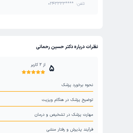
تلفن:
0243333****
نظرات درباره دکتر حسین رحمانی
از
2
کاربر
5
نحوه برخورد پزشک
توضیح پزشک در هنگام ویزیت
مهارت پزشک در تشخیص و درمان
فرآیند پذیرش و رفتار منشی