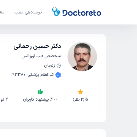
نوبت‌دهی مطب
مشا
دکتر حسین رحمانی
متخصص طب اورژانس
زنجان
کد نظام پزشکی
:
93380
5
100
٪
پیشنهاد کاربران
2
نو
(
2
نظر)