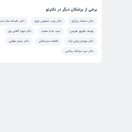
برخی از پزشکان دیگر در دکترتو
دکتر سمانه برزگری
دکتر زینب شفیعی نوری
دکتر افسانه مام خسر
یوسف نظرپور هریس
سید ساره سعید
دکتر مهیا گلعلی پور
دکتر مهدی زینلی نژاد
فاطمه سیدملکی
دکتر میثم مولایی
دکتر میر سیامک ریاضی