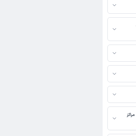
کنید. در صورت فعال
مطب، شماره تماس،
بط با خدمات
 باشد
 با عمومی فعالیت
کند.
 بیماران را
فحه ثبت نشده
راکز
نی در دسترس