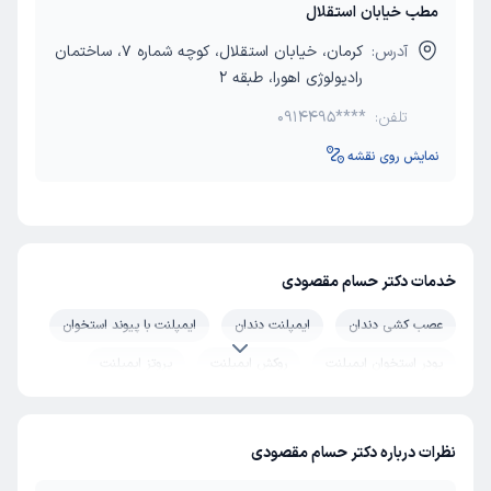
مطب خیابان استقلال
آدرس:
کرمان، خیابان استقلال، کوچه شماره 7، ساختمان
رادیولوژی اهورا، طبقه 2
تلفن:
0914495****
نمایش روی نقشه
خدمات دکتر حسام مقصودی
عصب کشی دندان
ایمپلنت دندان
ایمپلنت با پیوند استخوان
پودر استخوان ایمپلنت
روکش ایمپلنت
پروتز ایمپلنت
ایمپلنت دیجیتال
ایمپلنت فوری و یک روزه
دندانپزشکی بدون درد
دندانپزشکی زیبایی
لیزر دندانپزشکی
نظرات درباره دکتر حسام مقصودی
جراح دندانپزشک
بوی بد دهان
پروتز متحرک دندان