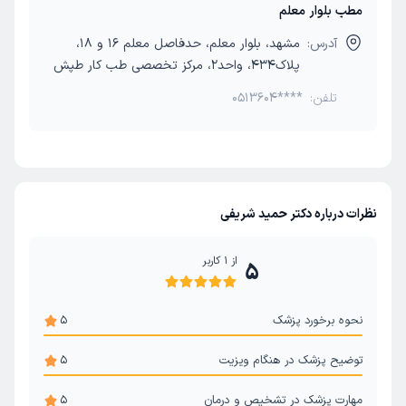
مطب بلوار معلم
آدرس:
مشهد، بلوار معلم، حدفاصل معلم 16 و 18،
پلاک434، واحد2، مرکز تخصصی طب کار طپش
تلفن:
0513604****
نظرات درباره دکتر حمید شریفی
از
1
کاربر
5
نحوه برخورد پزشک
5
توضیح پزشک در هنگام ویزیت
5
مهارت پزشک در تشخیص و درمان
5