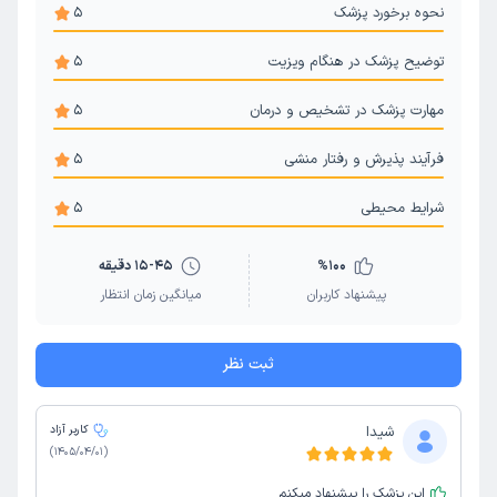
نحوه برخورد پزشک
5
توضیح پزشک در هنگام ویزیت
5
مهارت پزشک در تشخیص و درمان
5
فرآیند پذیرش و رفتار منشی
5
شرایط محیطی
5
100
%
15-45 دقیقه
پیشنهاد کاربران
میانگین زمان انتظار
ثبت نظر
شیدا
کاربر آزاد
)
1405/04/01
(
این پزشک را پیشنهاد میکنم