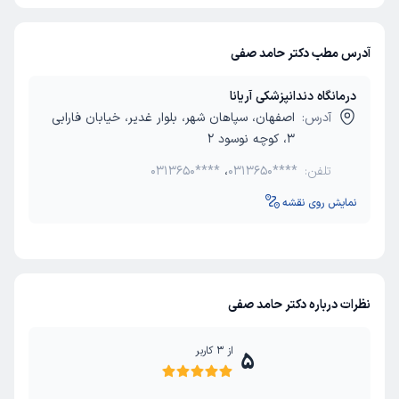
آدرس مطب دکتر حامد صفی
درمانگاه دندانپزشکی آریانا
آدرس:
اصفهان، سپاهان شهر، بلوار غدیر، خیابان فارابی
3، کوچه نوسود 2
تلفن:
0313650****
،
0313650****
نمایش روی نقشه
نظرات درباره دکتر حامد صفی
از
3
کاربر
5