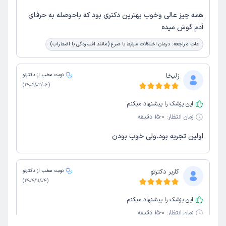
همه چیز عالی وخوب بهترین دکتری بود که باحوصله به حرفای
آدم گوش میده
علت مراجعه:
درمان اختلالات مرتبط با صرع (مانند افسردگی یا اضطراب)
زلیخا
نوبت مطب از دکترتو
)
1405/02/06
(
این پزشک را پیشنهاد میکنم
زمان انتظار:
0-15 دقیقه
اولین تجربه بود.ولی خوب بودن
کاربر دکترتو
نوبت مطب از دکترتو
)
1404/11/04
(
این پزشک را پیشنهاد میکنم
زمان انتظار:
0-15 دقیقه