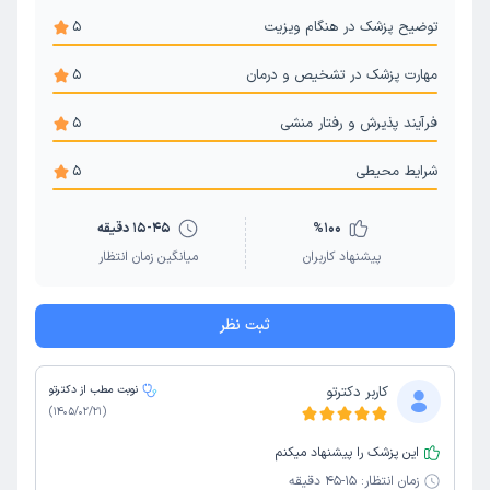
توضیح پزشک در هنگام ویزیت
5
مهارت پزشک در تشخیص و درمان
5
فرآیند پذیرش و رفتار منشی
5
شرایط محیطی
5
100
%
15-45 دقیقه
پیشنهاد کاربران
میانگین زمان انتظار
ثبت نظر
کاربر دکترتو
نوبت مطب از دکترتو
)
1405/02/21
(
این پزشک را پیشنهاد میکنم
زمان انتظار:
15-45 دقیقه