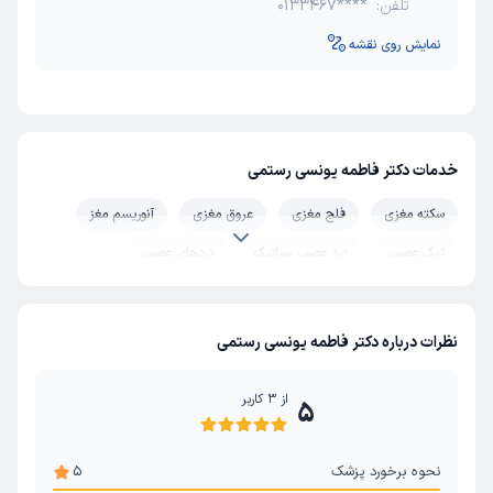
تلفن:
0133467****
نمایش روی نقشه
خدمات دکتر فاطمه یونسی رستمی
سکته مغزی
فلج مغزی
عروق مغزی
آنوریسم مغز
تیک عصبی
درد عصب سیاتیک
دردهای عصبی
نظرات درباره دکتر فاطمه یونسی رستمی
از
3
کاربر
5
نحوه برخورد پزشک
5