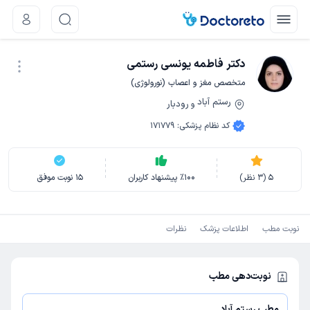
دکتر فاطمه یونسی رستمی
متخصص مغز و اعصاب (نورولوژی)
رستم آباد
رودبار
و
نوبت اینترنتی
کد نظام پزشکی
:
171779
5
(
3
نظر)
100
٪
پیشنهاد کاربران
15
نوبت موفق
نوبت مطب
اطلاعات پزشک
نظرات
نوبت‌دهی مطب
مطب رستم آباد