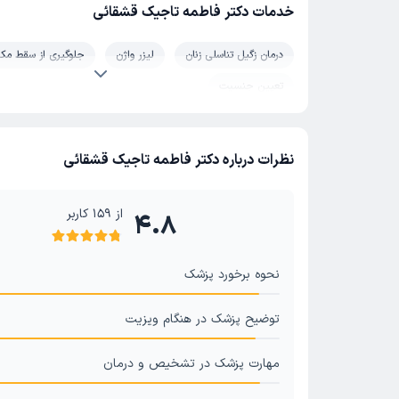
خدمات دکتر فاطمه تاجیک قشقائی
درمان زگیل تناسلی زنان
لیزر واژن
جلوگیری از سقط مکر
تعیین جنسیت
نظرات درباره دکتر فاطمه تاجیک قشقائی
از
159
کاربر
4.8
نحوه برخورد پزشک
توضیح پزشک در هنگام ویزیت
مهارت پزشک در تشخیص و درمان