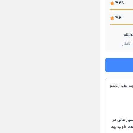
4.48
4.41
انتظار
وبت مطب از دکترتو
یار عالی در
هم خوب بود