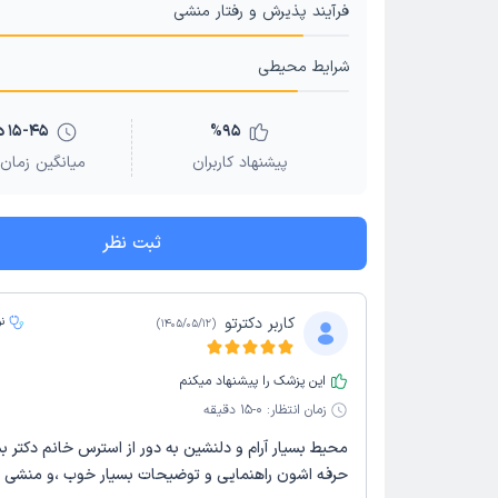
فرآیند پذیرش و رفتار منشی
شرایط محیطی
95
%
15-45 دقیقه
پیشنهاد کاربران
میانگین زمان 
ثبت نظر
کاربر دکترتو
ن
)
1405/05/12
(
این پزشک را پیشنهاد میکنم
زمان انتظار:
0-15 دقیقه
محیط بسیار آرام و دلنشین به دور از استرس خانم دکتر بس
حرفه اشون راهنمایی و توضیحات بسیار خوب ،و منشی 