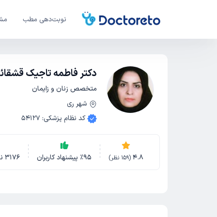
نوبت‌دهی مطب
مشا
دکتر فاطمه تاجیک قشقائ
متخصص زنان و زایمان
شهر ری
کد نظام پزشکی
:
54127
4.8
95
٪
پیشنهاد کاربران
3176
ن
(
159
نظر)