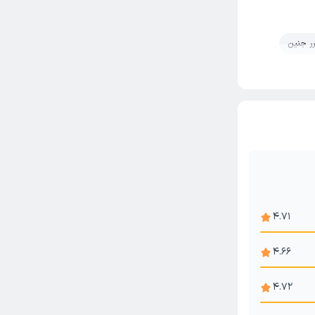
ر جنین
4.71
4.66
4.72