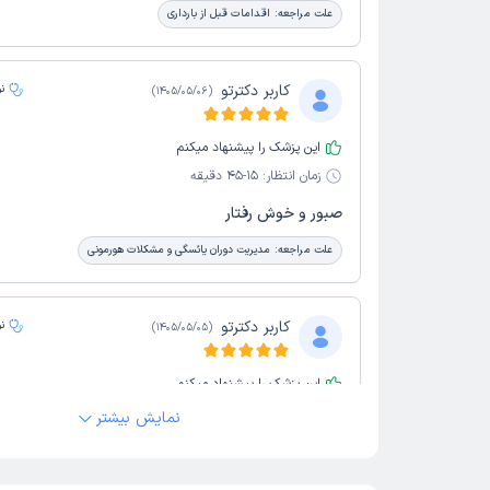
علت مراجعه:
اقدامات قبل از بارداری
کاربر دکترتو
ن
)
1405/05/06
(
این پزشک را پیشنهاد میکنم
زمان انتظار:
15-45 دقیقه
صبور و خوش رفتار
علت مراجعه:
مدیریت دوران یائسگی و مشکلات هورمونی
کاربر دکترتو
ن
)
1405/05/05
(
این پزشک را پیشنهاد میکنم
زمان انتظار:
0-15 دقیقه
نمایش بیشتر
خانم دکتر توی کارشون درجه یک هستن