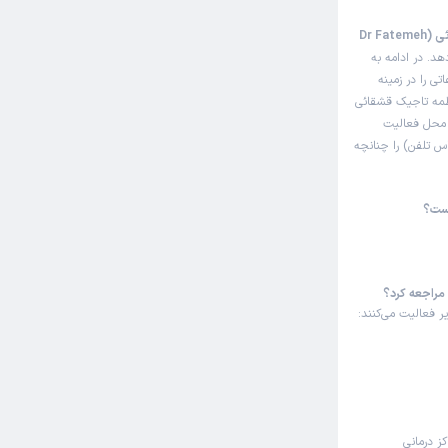
وبت مطب از دکترتو
این صفحه مثل سایت نوبت‌دهی اینترنتی دکتر فاطمه تاجیک قشقائی (Dr Fatemeh
د. در ادامه به
ی را در زمینه
اطمه تاجیک قشقائی
ی محل فعالیت
س تلفن) را چنانچه
یست؟
وبت مطب از دکترتو
 مراجعه کرد؟
 فعالیت می‌کنند:
وبت مطب از دکترتو
کز درمانی