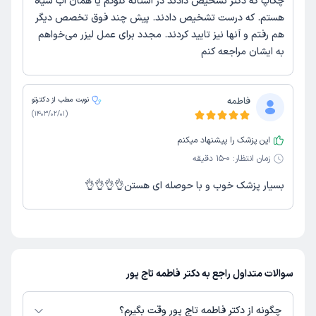
چکاپ که دکتر تشخیص دادند در آستانه گلوکم یا همان آب سیاه
هستم. که درست تشخیص دادند. پیش چند فوق تخصص دیگر
هم رفتم و آنها نیز تایید کردند. مجدد برای عمل لیزر می‌خواهم
به ایشان مراجعه کنم
فاطمه
نوبت مطب از دکترتو
)
1403/02/01
(
این پزشک را پیشنهاد میکنم
زمان انتظار:
0-15 دقیقه
بسیار پزشک خوب و با حوصله ای هستن👌👌👌👌
سوالات متداول راجع به دکتر فاطمه تاج پور
چگونه از دکتر فاطمه تاج پور وقت بگیرم؟