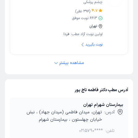
چشم پزشکی
4.7
(
396
نظر)
6613
نوبت موفق
تهران
اولین نوبت آزاد مطب:
فردا
نوبت بگیرید
مشاهده بیشتر
آدرس مطب دکتر فاطمه تاج پور
بیمارستان شهرام تهران
آدرس:
تهران، میدان فاطمی (میدان جهاد) ، نبش
خیابان چهلستون ، بیمارستان شهرام
تلفن:
0215790****