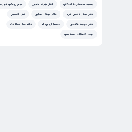
جمیله محمدزاده ادملائی
دکتر بهارک تاثریان
نیکو روحانی شهرست
دکتر مهناز فاضلی کبریا
دکتر مهدی اعرابی
زهرا گنجیان
دکتر سپیده هاشمی
سمیرا آریایی فر
دکتر ندا خدادادی
مهسا قنبرزاده احمدچالی