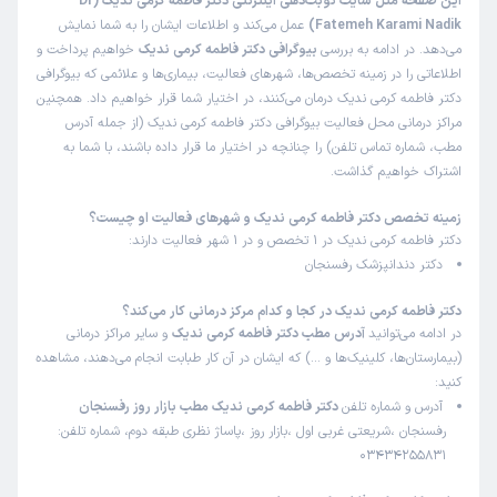
این صفحه مثل سایت نوبت‌دهی اینترنتی دکتر فاطمه کرمی ندیک (Dr
Fatemeh Karami Nadik)
عمل می‌کند و اطلاعات ایشان را به شما نمایش
می‌دهد. در ادامه به بررسی
بیوگرافی دکتر فاطمه کرمی ندیک
خواهیم پرداخت و
اطلاعاتی را در زمینه تخصص‌ها، شهرهای فعالیت، بیماری‌ها و علائمی که بیوگرافی
دکتر فاطمه کرمی ندیک درمان می‌کنند، در اختیار شما قرار خواهیم داد. همچنین
مراکز درمانی محل فعالیت بیوگرافی دکتر فاطمه کرمی ندیک (از جمله آدرس
مطب، شماره تماس تلفن) را چنانچه در اختیار ما قرار داده باشند، با شما به
اشتراک خواهیم گذاشت.
زمینه تخصص دکتر فاطمه کرمی ندیک و شهرهای فعالیت او چیست؟
دکتر فاطمه کرمی ندیک در 1 تخصص و در 1 شهر فعالیت دارند:
دکتر دندانپزشک رفسنجان
دکتر فاطمه کرمی ندیک در کجا و کدام مرکز درمانی کار می‌کند؟
در ادامه می‌توانید
آدرس مطب دکتر فاطمه کرمی ندیک
و سایر مراکز درمانی
(بیمارستان‌ها، کلینیک‌ها و …) که ایشان در آن کار طبابت انجام می‌دهند، مشاهده
کنید:
آدرس و شماره تلفن
دکتر فاطمه کرمی ندیک مطب بازار روز رفسنجان
رفسنجان ،شریعتی غربی اول ،بازار روز ،پاساژ نظری طبقه دوم، شماره تلفن:
03434255831