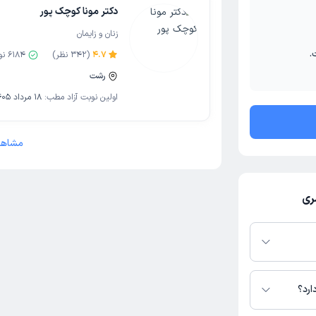
دکتر مونا کوچک پور
زنان و زایمان
.
4.7
(
342
نظر)
6184
نو
رشت
اولین نوبت آزاد مطب:
18 مرداد 1405
مشاهد
ری
بت‌دهی باز در
قدام کنید. در
رد؟
زاد، آدرس مطب،
اطلاعات مرتبط با