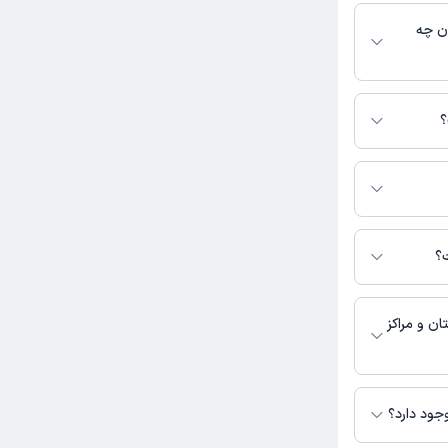
د:
ر دسترس باشد
ن چه
رتبط با زنان و
؟
ت با مطب تماس
ل حاضر در دسترس
؟
این صفحه ثبت
ن و مراکز
جود دارد؟