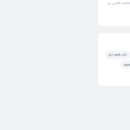
 فاطمه قاضی نور
دکتر طاهره دژم
وسوی