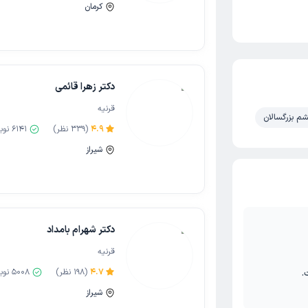
کرمان
دکتر زهرا قائمی
قرنیه
م بزرگسالان
4.9
(
339
نظر)
6141
نوب
شیراز
دکتر شهرام بامداد
قرنیه
.
4.7
(
198
نظر)
5008
نوب
شیراز