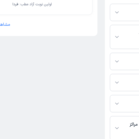
ی باز در پلتفرم
اولین نوبت آزاد مطب:
فردا
کنید. در صورت فعال
مطب، شماره تماس،
بط با خدمات
:
مشاهد
 باشد
 با مامایی
مطب تماس بگیرید.
ضر در دسترس
صفحه ثبت نشده
راکز