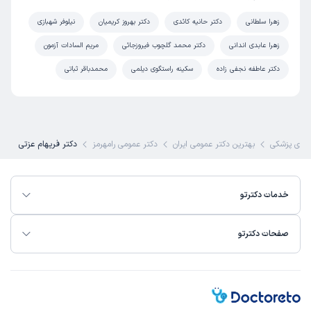
زهرا سلطانی
دکتر حانیه کائدی
دکتر بهروز کریمیان
نیلوفر شهبازی
زهرا عابدی اندانی
دکتر محمد گلچوب فیروزجائی
مریم السادات آزمون
دکتر عاطفه نجفی زاده
سکینه راستگوی دیلمی
محمدباقر ثباتی
ای پزشکی
بهترین دکتر عمومی ایران
دکتر عمومی رامهرمز
دکتر فریهام عزتی
خدمات دکترتو
صفحات دکترتو