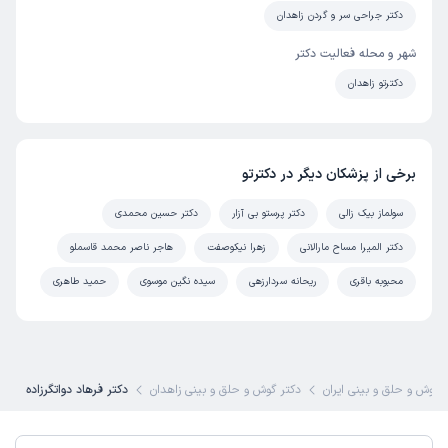
دکتر جراحی سر و گردن زاهدان
شهر و محله فعالیت دکتر
دکترتو زاهدان
برخی از پزشکان دیگر در دکترتو
سولماز بیک زالی
دکتر پرستو بی آزار
دکتر حسین محمدی
دکتر المیرا مساح مارالانی
زهرا نیکوصفت
هاجر ناصر محمد قاسملو
محبوبه باقری
ریحانه سردارزهی
سیده نگین موسوی
حمید طاهری
ر گوش و حلق و بینی ایران
دکتر گوش و حلق و بینی زاهدان
دکتر فرهاد دواتگرزاده