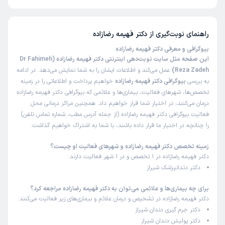
تا کنون 35 نفر به دکتر فهیمه رضازاده رای داده‌اند. میانگین امتیازی دکتر فهیمه
رضازاده 5 از 5 است.
کاربر دکترتو
نوبت مطب از دکترتو
)
1404/12/04
(
راهنمای نوبت‌گیری از
دکتر فهیمه رضازاده
این پزشک را پیشنهاد میکنم
بیوگرافی و معرفی دکتر فهیمه رضازاده
زمان انتظار:
0-15 دقیقه
این صفحه مثل سایت نوبت‌دهی اینترنتی دکتر فهیمه رضازاده (Dr Fahimeh
Reza Zadeh)
عمل می‌کند و اطلاعات ایشان را به شما نمایش می‌دهد. در ادامه
خیلی خوب بود خیلی سریع انجام شد و توضیحات دکتر عالی
به بررسی
بیوگرافی دکتر فهیمه رضازاده
خواهیم پرداخت و اطلاعاتی را در زمینه
بود
تخصص‌ها، شهرهای فعالیت، بیماری‌ها و علائمی که بیوگرافی دکتر فهیمه رضازاده
درمان می‌کنند، در اختیار شما قرار خواهیم داد. همچنین مراکز درمانی محل
فعالیت بیوگرافی دکتر فهیمه رضازاده (از جمله آدرس مطب، شماره تماس تلفن)
مرتضی
نوبت مطب از دکترتو
را چنانچه در اختیار ما قرار داده باشند، با شما به اشتراک خواهیم گذاشت.
)
1404/12/02
(
زمینه تخصص دکتر فهیمه رضازاده و شهرهای فعالیت او چیست؟
این پزشک را پیشنهاد میکنم
دکتر فهیمه رضازاده در 1 تخصص و در 1 شهر فعالیت دارند:
زمان انتظار:
15-45 دقیقه
دکتر دندانپزشک شیراز
خیلی خوب بود از همه مهمتر تشخیص دکتر و تجویز داروی ماثر
برای چه بیماری‌ها و علائمی می‌توان به دکتر فهیمه رضازاده مراجعه کرد؟
بود
دکتر فهیمه رضازاده در تشخیص و درمان علائم و بیماری‌های زیر فعالیت می‌کنند:
دکتر جرم گیری دندان شیراز
علت مراجعه:
بیماری خشکی زبان تشخیص خ
دکتر پولیش دندان شیراز