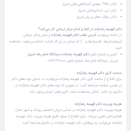
دکتر TMJ مفصل گیجگاهی فکی شیراز
دکتر لیزر دندانپزشکی شیراز
کاربر دکترتو
نوبت مطب از دکترتو
دکتر برفک دهان و زبان شیراز
)
1404/10/11
(
این پزشک را پیشنهاد میکنم
دکتر فهیمه رضازاده در کجا و کدام مرکز درمانی کار می‌کند؟
در ادامه می‌توانید
آدرس مطب دکتر فهیمه رضازاده
و سایر مراکز درمانی
زمان انتظار:
بیش از 90 دقیقه
(بیمارستان‌ها، کلینیک‌ها و …) که ایشان در آن کار طبابت انجام می‌دهند، مشاهده
خوب بود.ولی خيلي زیاد معطل شدیم
کنید:
آدرس و شماره تلفن
دکتر فهیمه رضازاده درمانگاه امام رضا شیراز
علت مراجعه:
تشخیص عفونت دندان
شیراز، درمانگاه امام رضا، شماره تلفن: 0712127000
ساعت کاری دکتر فهیمه رضازاده
کاربر دکترتو
نوبت مطب از دکترتو
برای اطلاع از ساعت کاری دکتر فهیمه رضازاده می‌توانید به جدول نوبت‌های دکتر
)
1404/10/01
(
در همین صفحه مراجعه کنید. در صورتی که نوبت‌های دکتر فهیمه رضازاده در
این پزشک را پیشنهاد میکنم
دکترتو باز باشد، امکان مشاهده ساعت کاری مطب ایشان وجود دارد.
زمان انتظار:
0-15 دقیقه
هزینه ویزیت دکتر فهیمه رضازاده
بسیار دقیق و خوش برخورد
هزینه ویزیت دکتر فهیمه رضازاده بر اساس میزان تخصص پزشک و شهر محل
فعالیت‌اش تغییر می‌کند. برای اطلاع از مبلغ دقیق هزینه ویزیت دکتر فهیمه
علت مراجعه:
درمان بعد از شیمی درمانی
رضازاده می‌توانید به پروفایل دکتر فهیمه رضازاده در دکترتو مراجعه کنید.