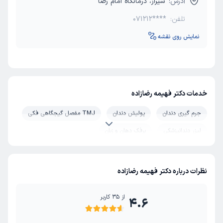
آدرس:
شیراز، درمانگاه امام رضا
تلفن:
071212****
نمایش روی نقشه
خدمات دکتر فهیمه رضازاده
جرم گیری دندان
پولیش دندان
TMJ مفصل گیجگاهی فکی
لیزر دندانپزشکی
برفک دهان و زبان
بیماری های دهان و فک و صورت
بزاق دهان
نظرات درباره دکتر فهیمه رضازاده
از
35
کاربر
4.6