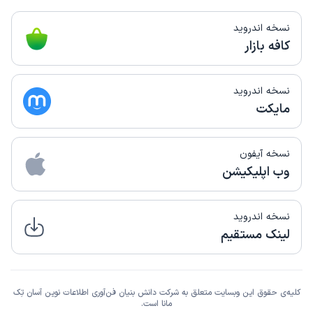
کاربر دکترتو
نوبت مطب از دکترتو
نسخه اندروید
)
1404/02/07
(
کافه بازار
این پزشک را پیشنهاد میکنم
زمان انتظار:
بیش از 90 دقیقه
نسخه اندروید
عالی بود صبر و حوصله خوشرویی تجربه
مایکت
علت مراجعه:
نمونه برداری
نسخه آیفون
کاربر دکترتو
نوبت مطب از دکترتو
وب اپلیکیشن
)
1403/11/25
(
این پزشک را پیشنهاد میکنم
نسخه اندروید
زمان انتظار:
بیش از 90 دقیقه
لینک مستقیم
همه چی عالی هست فقط مدت انتظار مخصوصا برای افراد مسن
خیلی زیاد است.
کلیه‌ی حقوق این وبسایت متعلق به شرکت دانش بنیان فن‌آوری اطلاعات نوین آسان تِک
مانا است.