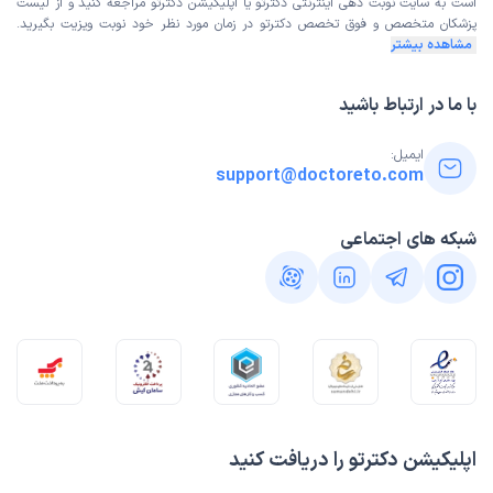
است به
سایت نوبت دهی اینترنتی
دکترتو یا اپلیکیشن دکترتو مراجعه کنید و از
لیست
علت مراجعه:
فک
پزشکان متخصص و فوق تخصص
دکترتو در زمان مورد نظر خود نوبت ویزیت بگیرید.
مشاهده بیشتر
کاربر دکترتو
نوبت مطب از دکترتو
)
1404/05/21
(
با ما در ارتباط باشید
این پزشک را پیشنهاد میکنم
ایمیل:
زمان انتظار:
15-45 دقیقه
support@doctoreto.com
خوب عالی
شبکه های اجتماعی
علت مراجعه:
زخم دهان و فک
کاربر دکترتو
نوبت مطب از دکترتو
)
1404/05/13
(
این پزشک را پیشنهاد میکنم
زمان انتظار:
بیش از 90 دقیقه
یک بار مراجعه داشتم خوب بود
اپلیکیشن دکترتو را دریافت کنید