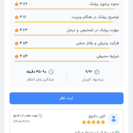
نحوه برخورد پزشک
4.79
توضیح پزشک در هنگام ویزیت
4.71
مهارت پزشک در تشخیص و درمان
4.64
فرآیند پذیرش و رفتار منشی
4.54
شرایط محیطی
4.54
92
%
45-90 دقیقه
پیشنهاد کاربران
میانگین زمان انتظار
ثبت نظر
کاربر دکترتو
نوبت مطب از دکترتو
)
1405/04/17
(
این پزشک را پیشنهاد میکنم