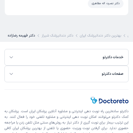
دکتر نصرت اله مظاهری
کاربر دکترتو
نوبت مطب از دکترتو
)
1404/08/12
(
این پزشک را پیشنهاد میکنم
کی
بهترین دکتر دندانپزشک ایران
دکتر دندانپزشک شیراز
دکتر فهیمه رضازاده
زمان انتظار:
بیش از 90 دقیقه
همه چیز عالی.ادب منشی،حوصله و دقت دکتر و محیط آرام.فقط
خدمات دکترتو
متاسفانه مدت طولانی انتظار نشستم.
علت مراجعه:
اسپاسم ماهیچه صورت
صفحات دکترتو
کاربر دکترتو
کاربر آزاد
)
1404/06/28
(
این پزشک را پیشنهاد میکنم
دکترتو ساده‌ترین راه نوبت‌ دهی اینترنتی و مشاوره آنلاین پزشکان ایران است. پزشکان به
زمان انتظار:
15-45 دقیقه
کمک دکترتو می‌توانند امکان نوبت دهی اینترنتی و مشاوره تلفنی خود را فعال کنند. به
این ترتیب بیمار برای نوبت گیری از دکتر نیاز به روش‌های سنتی مثل تلفن زدن یا مراجعه
خوب و عالی
حضوری ندارد. برای گرفتن نوبت ویزیت حضوری یا تلفنی از بهترین پزشکان ایران کافی