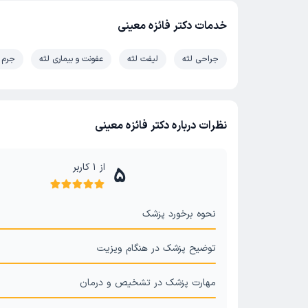
خدمات دکتر فائزه معینی
جراحی لثه
لیفت لثه
عفونت و بیماری لثه
جرم 
نظرات درباره دکتر فائزه معینی
از
1
کاربر
5
نحوه برخورد پزشک
توضیح پزشک در هنگام ویزیت
مهارت پزشک در تشخیص و درمان