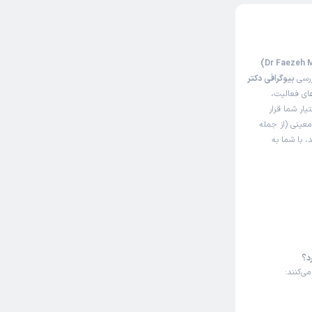
ررسی
بیوگرافی دکتر
ای فعالیت،
یار شما قرار
معینی (از جمله
، با شما به
د؟
ی‌کنند: