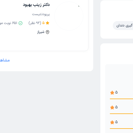
دکتر زینب بهبود
پریودنتیست
5
(
92
نظر)
651
نوبت مو
گیری دندان
شیراز
مشاهد
5
5
5