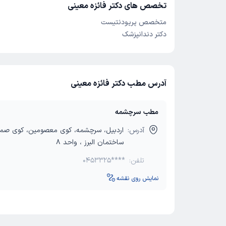
تخصص های دکتر فائزه معینی
متخصص پریودنتیست
دکتر دندانپزشک
آدرس مطب دکتر فائزه معینی
مطب سرچشمه
آدرس:
اردبیل، سرچشمه، کوی معصومین، کوی صمد
ساختمان البرز ، واحد 8
تلفن:
0453325****
نمایش روی نقشه