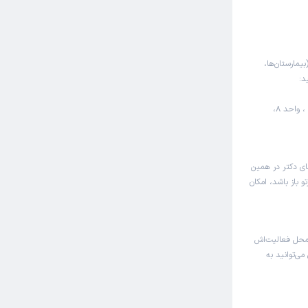
بیمارستان‌ها،
د:
اردبیل، سرچشمه، کوی معصومین، کوی صمد ملکی، ساختمان البرز ، واحد 8،
های دکتر در همین
 باز باشد، امکان
محل فعالیت‌اش
می‌توانید به