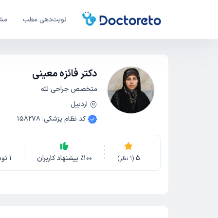
نوبت‌دهی مطب
مشا
دکتر فائزه معینی
متخصص جراحی لثه
اردبیل
کد نظام پزشکی
:
158278
5
100
٪
پیشنهاد کاربران
1
نو
(
1
نظر)