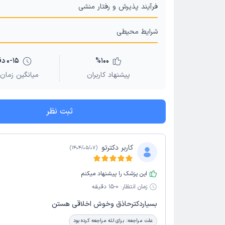
فرآیند پذیرش و رفتار منشی
شرایط محیطی
100
%
0-15 دقیقه
پیشنهاد کاربران
میانگین زمان 
ثبت نظر
کاربر دکترتو
)
1404/05/07
(
این پزشک را پیشنهاد میکنم
زمان انتظار:
0-15 دقیقه
بسیاردکترحاذق وخوش اخلاقی هستن
علت مراجعه:
برای لثه مراجعه کرده بود