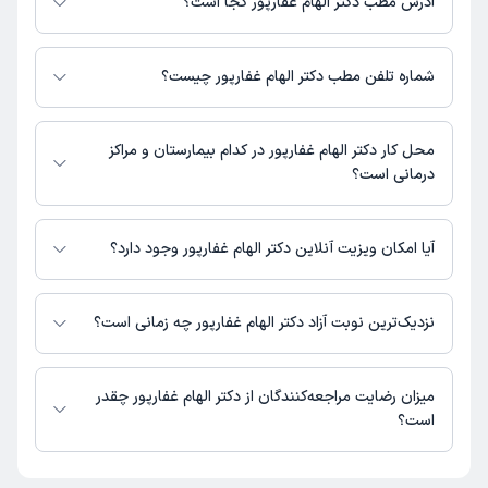
آدرس مطب دکتر الهام غفارپور کجا است؟
دکتر الهام غفارپور 1 مطب فعال دارند. آدرس مطب‌های دکتر الهام غفارپور به شرح
زیر است.
شماره تلفن مطب دکتر الهام غفارپور چیست؟
تهران، نارمک، میدان نبوت، ابتدای گلبرگ غربی، خیابان کمیجانی جنوبی،
شماره 24، واحد5
مطب نارمک : 02177973224
محل کار دکتر الهام غفارپور در کدام بیمارستان و مراکز
درمانی است؟
اطلاعاتی درباره محل فعالیت دکتر الهام غفارپور در مراکز درمانی در دسترس
نیست.
آیا امکان ویزیت آنلاین دکتر الهام غفارپور وجود دارد؟
در حال حاضر اطلاعاتی درباره ارائه ویزیت آنلاین توسط دکتر الهام غفارپور در
دسترس نیست. برای دریافت اطلاعات دقیق‌تر، لطفاً با مطب تماس بگیرید.
نزدیک‌ترین نوبت آزاد دکتر الهام غفارپور چه زمانی است؟
دکتر الهام غفارپور از روز یکشنبه 18 مرداد 1405 بیمار جدید می‌پذیرند.
میزان رضایت مراجعه‌کنندگان از دکتر الهام غفارپور چقدر
است؟
تاکنون امتیازی به دکتر الهام غفارپور داده نشده است.