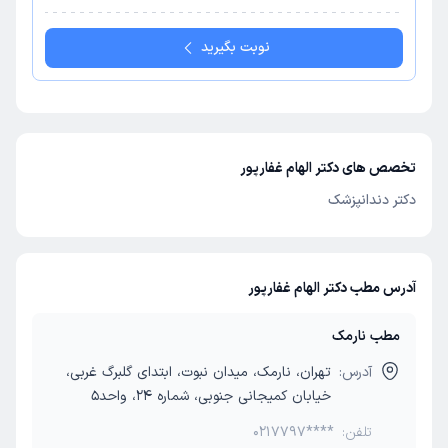
نوبت بگیرید
تخصص های دکتر الهام غفارپور
دکتر دندانپزشک
آدرس مطب دکتر الهام غفارپور
مطب نارمک
آدرس:
تهران، نارمک، میدان نبوت، ابتدای گلبرگ غربی،
خیابان کمیجانی جنوبی، شماره 24، واحد5
تلفن:
0217797****