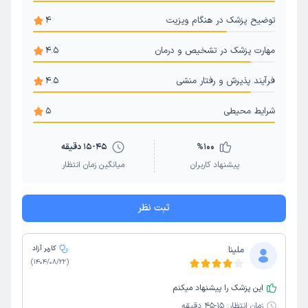
توضیح پزشک در هنگام ویزیت
4
مهارت پزشک در تشخیص و درمان
4.5
فرآیند پذیرش و رفتار منشی
4.5
شرایط محیطی
5
100
%
15-45 دقیقه
پیشنهاد کاربران
میانگین زمان انتظار
ثبت نظر
ملینا
کاربر آزاد
)
1404/08/22
(
این پزشک را پیشنهاد میکنم
زمان انتظار:
15-45 دقیقه