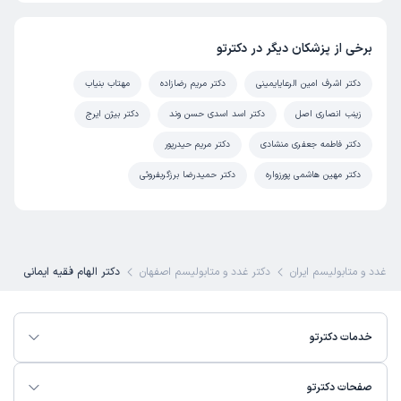
برخی از پزشکان دیگر در دکترتو
دکتر اشرف امین الرعایایمینی
دکتر مریم رضازاده
مهتاب بنیاب
زینب انصاری اصل
دکتر اسد اسدی حسن وند
دکتر بیژن ایرج
دکتر فاطمه جعفری منشادی
دکتر مریم حیدرپور
دکتر مهین هاشمی پورزواره
دکتر حمیدرضا برزگربفروئی
تر غدد و متابولیسم ایران
دکتر غدد و متابولیسم اصفهان
دکتر الهام فقیه ایمانی
خدمات دکترتو
صفحات دکترتو