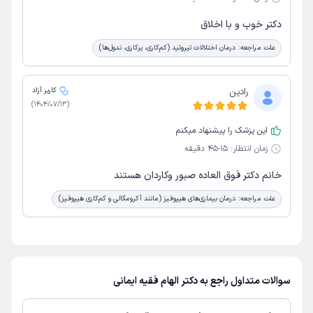
دکتر خوب و با اخلاق
علت مراجعه:
درمان اختلالات تیروئید (کم‌کاری، پرکاری، ندول‌ها)
رادین
کاربر آزاد
)
1404/07/13
(
این پزشک را پیشنهاد میکنم
زمان انتظار:
15-45 دقیقه
خانم دکتر فوق العاده صبور وکاردان هستند
علت مراجعه:
درمان بیماری‌های هیپوفیز (مانند آکرومگالی و کم‌کاری هیپوفیز)
سوالات متداول راجع به دکتر الهام فقیه ایمانی