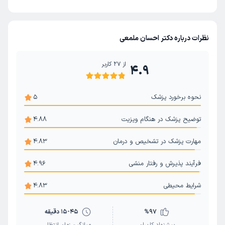
نظرات درباره دکتر احسان ملمعی
از
27
کاربر
4.9
نحوه برخورد پزشک
5
توضیح پزشک در هنگام ویزیت
4.88
مهارت پزشک در تشخیص و درمان
4.83
فرآیند پذیرش و رفتار منشی
4.96
شرایط محیطی
4.83
97
%
15-45 دقیقه