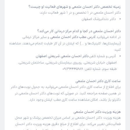
زمینه تخصص دکتر احسان ملمعی و شهرهای فعالیت او چیست؟
الناز
کاربر آزاد
دکتر احسان ملمعی در 1 تخصص و در 1 شهر فعالیت دارند:
)
1405/05/06
(
دکتر دندانپزشک اصفهان
این پزشک را پیشنهاد میکنم
دکتر احسان ملمعی در کجا و کدام مرکز درمانی کار می‌کند؟
زمان انتظار:
0-15 دقیقه
در ادامه می‌توانید
آدرس مطب دکتر احسان ملمعی
و سایر مراکز درمانی
(بیمارستان‌ها، کلینیک‌ها و …) که ایشان در آن کار طبابت انجام می‌دهند، مشاهده
عالی بدون کوچکترین درد دندان نهفته را واسم خارج کردن
کنید:
بسیار راضی بودم
آدرس و شماره تلفن
دکتر احسان ملمعی شریعتی اصفهان
علت مراجعه:
برای جراحی دندان عقل
اصفهان خیابان شریعتی، روبروی بیمارستان شریعتی، ساختمان شریعتی،
طبقه سوم، شماره تلفن: 09134445989
کاربر دکترتو
نوبت مطب از دکترتو
ساعت کاری دکتر احسان ملمعی
)
1405/05/03
(
برای اطلاع از ساعت کاری دکتر احسان ملمعی می‌توانید به جدول نوبت‌های دکتر
در همین صفحه مراجعه کنید. در صورتی که نوبت‌های دکتر احسان ملمعی در
این پزشک را پیشنهاد میکنم
دکترتو باز باشد، امکان مشاهده ساعت کاری مطب ایشان وجود دارد.
زمان انتظار:
0-15 دقیقه
هزینه ویزیت دکتر احسان ملمعی
من برای کشیدن و ایمپلنت دندان به آقای دکتر مراجعه کردم ،
هزینه ویزیت دکتر احسان ملمعی بر اساس میزان تخصص پزشک و شهر محل
همزمان با کشیدن دندان برام ایمپلنت انجام دادن ، حین کار
فعالیت‌اش تغییر می‌کند. برای اطلاع از مبلغ دقیق هزینه ویزیت دکتر احسان
اصلا چیزی حس نکردم و دردی نداشتم و بعدش هم دردی