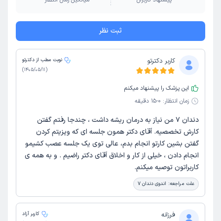
پیشنهاد کاربران
میانگین زمان انتظار
ثبت نظر
کاربر دکترتو
نوبت مطب از دکترتو
)
1405/05/11
(
این پزشک را پیشنهاد میکنم
زمان انتظار:
0-15 دقیقه
دندان ۷ من نیاز به درمان ریشه داشت ، چندجا رفتم گفتن
کارش تخصصیه. آقای دکتر همون جلسه ای که ویزیتم کردن
گفتن بشین کارتو انجام بدم، عالی توی یک جلسه عصب کشیمو
انجام دادن ، خیلی از کار و اخلاق آقای دکتر راضیم . و به همه ی
کاربراتون توصیه میکنم.
علت مراجعه:
اندوی دندان ۷
فرزانه
کاربر آزاد