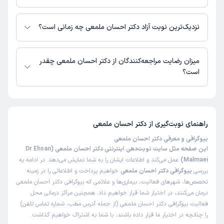
زمان انتظار:
0-15 دقیقه
در حال حاضر اطلاعاتی درباره ارائه ویزیت آنلاین توسط دکتر احسان ملمعی در
دسترس نیست. برای دریافت اطلاعات دقیق‌تر، لطفاً با مطب تماس بگیرید.
من چندسال پیش دندونمو جای دیگه عصب کشی کرده بودم که
نزدیک‌ترین نوبت آزاد دکتر احسان ملمعی چه زمانی است؟
عفونت کرده بود ،برای درمان مجدد به آقای دکتر مراجعه کردم
دکتر احسان ملمعی از روز یکشنبه 18 مرداد 1405 بیمار جدید می‌پذیرند.
که این کار تخصصی را برام انجام دادن، کارشون و اخلاقه شون
میزان رضایت مراجعه‌کنندگان از دکتر احسان ملمعی چقدر
بسیار حرفه ای و عالی بود.
است؟
علت مراجعه:
عصب کشی مجدد
تا کنون 27 نفر به دکتر احسان ملمعی رای داده‌اند. میانگین امتیازی دکتر احسان
ملمعی 5 از 5 است.
مهسا
کاربر آزاد
)
1405/05/06
(
راهنمای نوبت‌گیری از
دکتر احسان ملمعی
این پزشک را پیشنهاد میکنم
بیوگرافی و معرفی دکتر احسان ملمعی
این صفحه مثل سایت نوبت‌دهی اینترنتی دکتر احسان ملمعی (Dr Ehsan
زمان انتظار:
0-15 دقیقه
Malmaei)
عمل می‌کند و اطلاعات ایشان را به شما نمایش می‌دهد. در ادامه به
برای جراحی دندان عقل نهفته ب ایشان مراجعه کردم که بدون
بررسی
بیوگرافی دکتر احسان ملمعی
خواهیم پرداخت و اطلاعاتی را در زمینه
کوچکترین دردی و با سرعت بسیار بالا دندونمو خارج کردن واقعا
تخصص‌ها، شهرهای فعالیت، بیماری‌ها و علائمی که بیوگرافی دکتر احسان ملمعی
راضی بودم حتما پیشنهاد میکنم
درمان می‌کنند، در اختیار شما قرار خواهیم داد. همچنین مراکز درمانی محل
فعالیت بیوگرافی دکتر احسان ملمعی (از جمله آدرس مطب، شماره تماس تلفن)
علت مراجعه:
جراحی دندان
را چنانچه در اختیار ما قرار داده باشند، با شما به اشتراک خواهیم گذاشت.