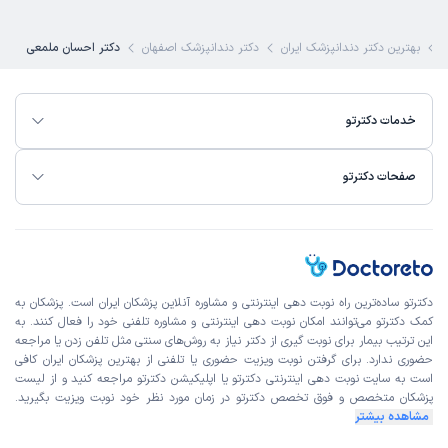
این مجموعه را به کسانی که به دنبال یک تجربه خوب و مطمئن
در دندانپزشکی هستند پیشنهاد می‌کنم.
بهترین دکتر دندانپزشک ایران
دکتر دندانپزشک اصفهان
دکتر احسان ملمعی
مرضیه
نوبت مطب از دکترتو
)
1405/04/25
(
خدمات دکترتو
این پزشک را پیشنهاد میکنم
صفحات دکترتو
زمان انتظار:
0-15 دقیقه
من برای کشیدن یک دندان و جراحی دندان عقل پیش آقای
دکتر ملمعی رفتم ، بسیار خوش اخلاق و حاذق هستن آقای دکتر
و انقدر با سرعت دندونمو کشیدن که اصلا متوجه نشدم. جراحی
دندان عقلم هم خیلی خوب انجام دادن و واقعا راضی هستم.
دکترتو ساده‌ترین راه نوبت‌ دهی اینترنتی و مشاوره آنلاین پزشکان ایران است. پزشکان به
کمک دکترتو می‌توانند امکان نوبت دهی اینترنتی و مشاوره تلفنی خود را فعال کنند. به
علت مراجعه:
کشیدن و جراحی دندان عقل
این ترتیب بیمار برای نوبت گیری از دکتر نیاز به روش‌های سنتی مثل تلفن زدن یا مراجعه
حضوری ندارد. برای گرفتن نوبت ویزیت حضوری یا تلفنی از بهترین پزشکان ایران کافی
است به
سایت نوبت دهی اینترنتی
دکترتو یا اپلیکیشن دکترتو مراجعه کنید و از
لیست
مهدیه
کاربر آزاد
پزشکان متخصص و فوق تخصص
دکترتو در زمان مورد نظر خود نوبت ویزیت بگیرید.
)
1405/04/24
(
مشاهده بیشتر
این پزشک را پیشنهاد میکنم