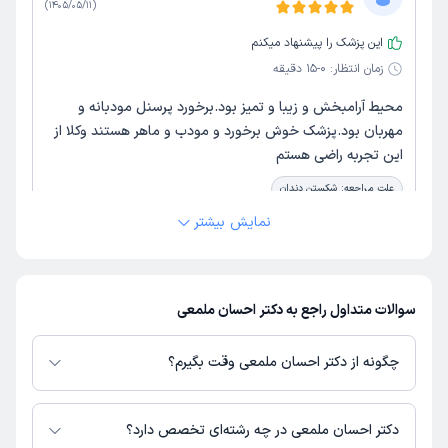
)
1405/05/11
(
این پزشک را پیشنهاد میکنم
زمان انتظار:
0-15 دقیقه
محیط آرامبخش و زیبا و تمیز بود.برخورد پرسنل مودبانه و
مهربان بود.پزشک خوش برخورد و مودب و ماهر هستند وکلا از
این تجربه راضی هستم
علت مراجعه:
شکستن دندان
نمایش بیشتر
کاربر دکترتو
کاربر آزاد
)
1405/05/08
(
این پزشک را پیشنهاد میکنم
سوالات متداول راجع به دکتر احسان ملمعی
زمان انتظار:
0-15 دقیقه
چگونه از دکتر احسان ملمعی وقت بگیرم؟
دکتر بسیار با تجربه و با حوصله کامل توضیحات گفتن و عصب
کشی واسم انجام دادن و من بعد از درمان اصلا درد نداشتم
در صورتی که
دکتر احسان ملمعی
دارای پروفایل فعال و نوبت‌دهی باز در پلتفرم
مهمتر از همچی اخلاق خوبشون بود ک باعث شد کاملا ترسم
دکترتو باشند، می‌توانید از طریق این پلتفرم برای دریافت نوبت اقدام کنید. در
دکتر احسان ملمعی در چه رشته‌ای تخصص دارد؟
نسبت به دندانپزشکی برطرف بشه
صورت فعال بودن پروفایل پزشک در دکترتو، امکان مشاهده نوبت‌های آزاد، آدرس