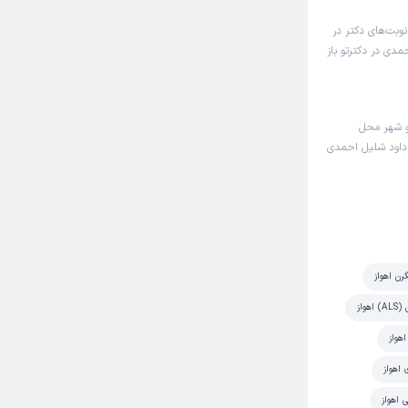
وبت‌های دکتر در
دی در دکترتو باز
و شهر محل
 داود شلیل احمدی
رن اهواز
واز
هواز
 اهواز
ی اهواز