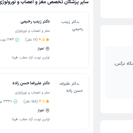
سایر پزشکان تخصص مغز و اعصاب و نورولوژی 
دکتر زینب رحیمی
مغز و اعصاب و نورولوژی
4.5
(
17
نظر)
243
نوبت
اهواز
اولین نوبت آزاد مطب:
فردا
شگاه نرگس،
دکتر علیرضا حسن زاده
مغز و اعصاب و نورولوژی
4.7
(
158
نظر)
3330
نو
اهواز
اولین نوبت آزاد مطب:
فردا