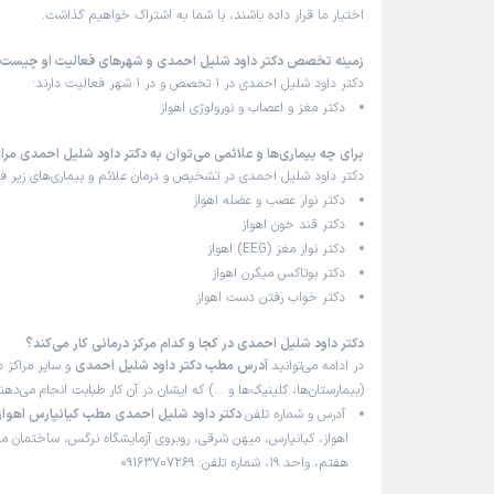
اختیار ما قرار داده باشند، با شما به اشتراک خواهیم گذاشت.
زمینه تخصص دکتر داود شلیل احمدی و شهرهای فعالیت او چیست
دکتر داود شلیل احمدی در 1 تخصص و در 1 شهر فعالیت دارند:
دکتر مغز و اعصاب و نورولوژی اهواز
برای چه بیماری‌ها و علائمی می‌توان به دکتر داود شلیل احمدی مرا
دکتر داود شلیل احمدی در تشخیص و درمان علائم و بیماری‌های زیر فع
دکتر نوار عصب و عضله اهواز
دکتر قند خون اهواز
دکتر نوار مغز (EEG) اهواز
دکتر بوتاکس میگرن اهواز
دکتر خواب رفتن دست اهواز
دکتر داود شلیل احمدی در کجا و کدام مرکز درمانی کار می‌کند؟
در ادامه می‌توانید
آدرس مطب دکتر داود شلیل احمدی
و سایر مراکز د
(بیمارستان‌ها، کلینیک‌ها و …) که ایشان در آن کار طبابت انجام می‌ده
آدرس و شماره تلفن
دکتر داود شلیل احمدی مطب کیانپارس اهواز
اهواز، کیانپارس، میهن شرقی، روبروی آزمایشگاه نرگس، ساختمان مر
هفتم، واحد 19، شماره تلفن: 09163707269