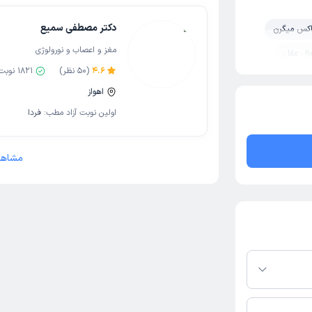
دکتر مصطفی سمیع
اکس میگرن
مغز و اعصاب و نورولوژی
وال عقل
4.6
(
50
نظر)
1821
نوبت
ت بلع
اهواز
پاتی
اولین نوبت آزاد مطب:
فردا
ومیالژیا
مشاهد
غزی
از در پلتفرم
کنید. در صورت فعال