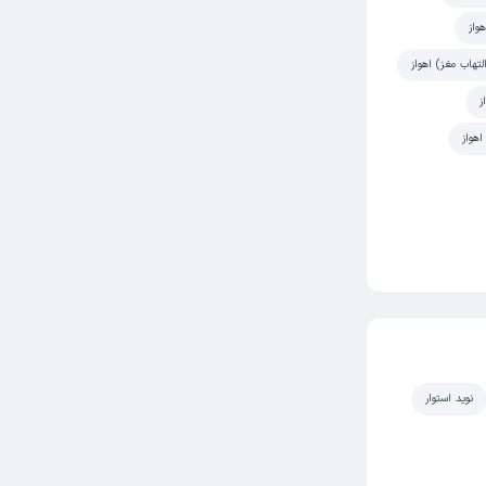
واز
لتهاب مغز) اهواز
ز
اهواز
نوید استوار