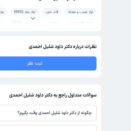
نوار عصب و عضله
قند خون
نوار مغز (EEG)
بوت
خواب رفتن دست
میاستنی
ای ال اس (ALS)
ز
فلج مغزی
اختلالات حرکتی
سندروم تورت
مشکلا
سکته مغزی
صرع
سندرم پاهای بی قرار
رادیکولو
نظرات درباره دکتر داود شلیل احمدی
پارکینسون
نوروفیبروماتوز
درد عضلات
ام اس MS
ثبت نظر
درمان میگرن
انسفالیت (التهاب مغز)
سردرد
فیبر
غش / سنکوپ
فلج اعصاب صورت
تشنج
عروق م
آتاکسی
جراحی پیوند عصب صورت
سوالات متداول راجع به دکتر داود شلیل احمدی
چگونه از دکتر داود شلیل احمدی وقت بگیرم؟
در صورتی که
دکتر داود شلیل احمدی
دارای پروفایل فعال و نوبت‌دهی ب
دکترتو باشند، می‌توانید از طریق این پلتفرم برای دریافت نوبت اقدام 