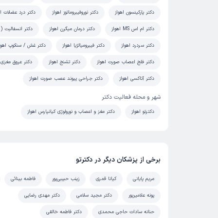
دکتر پارکینسون اهواز
دکتر نوروفیبروماتوز اهواز
دکتر درد عضلات اه
دکتر ام اس MS اهواز
دکتر درمان میگرن اهواز
دکتر انسفالیت (ا
دکتر سردرد اهواز
دکتر فیبرومیالژیا اهواز
دکتر غش / سنکوپ اهوا
دکتر فلج اعصاب صورت اهواز
دکتر تشنج اهواز
دکتر عروق مغزی 
دکتر آتاکسی اهواز
دکتر جراحی پیوند عصب صورت اهواز
شهر و محله فعالیت دکتر
دکترتو اهواز
دکتر مغز و اعصاب و نورولوژی کیانپارس اهواز
برخی از پزشکان دیگر در دکترتو
مریم پایانی
کیانا قمری
زینب حبیبی‌پور
فاطمه بینائی
پونه علامیرپور
دکتر مجید سلامی
دکتر مهدی رضایی
حنانه سادات حاجی محمدی
دکتر فاطمه خالقی