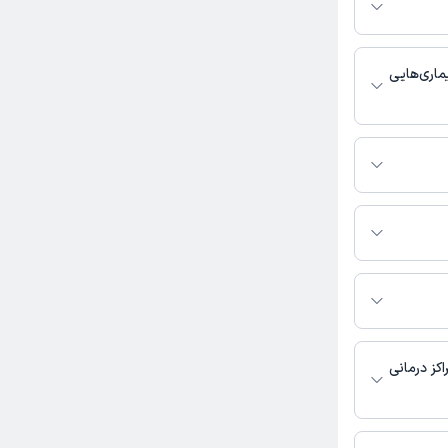
مطب، شماره تماس،
بط با خدمات
 باشد
ماری‌هایی
ا مغز و اعصاب و
 تماس بگیرید.
کتر داود شلیل احمدی به
روارید، طبقه
کز درمانی
ی در دسترس نیست.