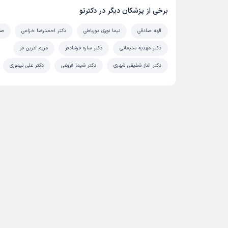
برخی از پزشکان دیگر در دکترتو
الهه صادقی
نیما نوری دورباطی
دکتر احمدرضا خزاعی
صن
دکتر مهدیه سلیمانی
دکتر ساره فرشادفر
مریم آذرین فر
دکتر الناز شفیقی شهری
دکتر شیما فروغی
دکتر علی تیموری