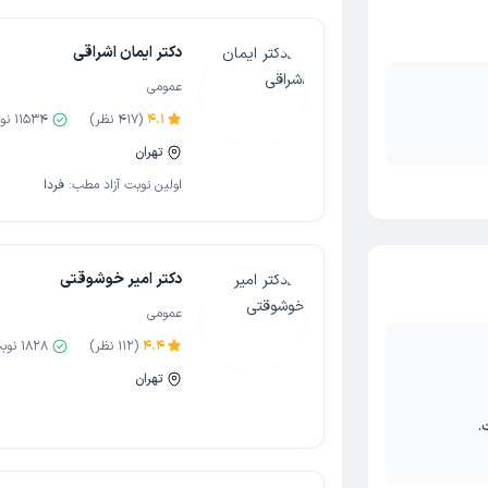
دکتر ایمان اشراقی
عمومی
4.1
(
417
نظر)
11534
نوب
تهران
اولین نوبت آزاد مطب:
فردا
دکتر امیر خوشوقتی
عمومی
4.4
(
112
نظر)
1828
نوب
تهران
.