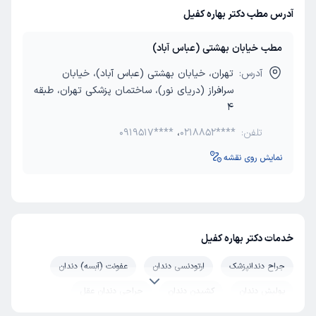
آدرس مطب دکتر بهاره کفیل
مطب خیابان بهشتی (عباس آباد)
آدرس:
تهران، خیابان بهشتی (عباس آباد)، خیابان
سرافراز (دریای نور)، ساختمان پزشکی تهران، طبقه
4
تلفن:
0218852****
،
0919517****
نمایش روی نقشه
خدمات دکتر بهاره کفیل
جراح دندانپزشک
ارتودنسی دندان
عفونت (آبسه) دندان
پولیش دندان
کشیدن دندان
جراحی دندان عقل